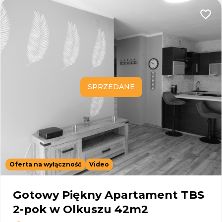
Dodaj
SPRZEDANE
Oferta na wyłączność
Video
Gotowy Piękny Apartament TBS
2-pok w Olkuszu 42m2