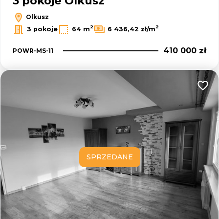
3 pokoje Olkusz
Olkusz
2
2
3 pokoje
64 m
6 436,42 zł/m
410 000 zł
POWR-MS-11
Dodaj
SPRZEDANE