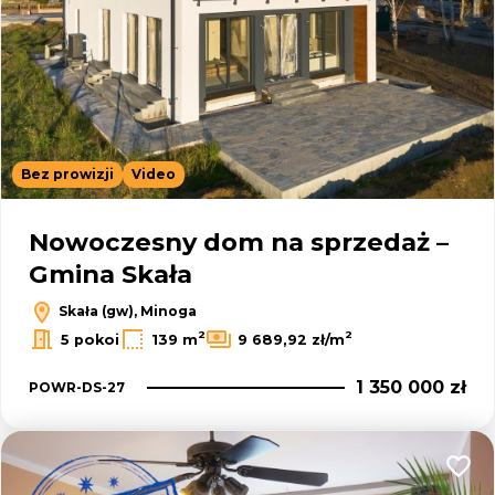
Bez prowizji
Video
Nowoczesny dom na sprzedaż –
Gmina Skała
Skała (gw), Minoga
2
2
5 pokoi
139 m
9 689,92 zł/m
1 350 000 zł
POWR-DS-27
Dodaj