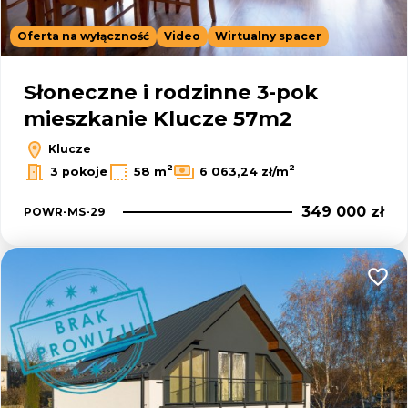
Oferta na wyłączność
Video
Wirtualny spacer
Słoneczne i rodzinne 3-pok
mieszkanie Klucze 57m2
Klucze
2
2
3 pokoje
58 m
6 063,24 zł/m
349 000 zł
POWR-MS-29
Dodaj