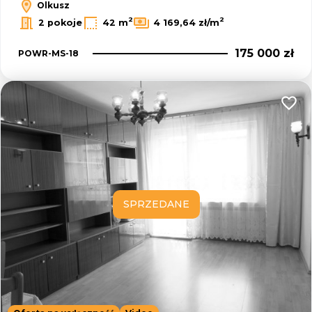
Olkusz
2
2
2 pokoje
42 m
4 169,64 zł/m
175 000 zł
POWR-MS-18
Dodaj
SPRZEDANE