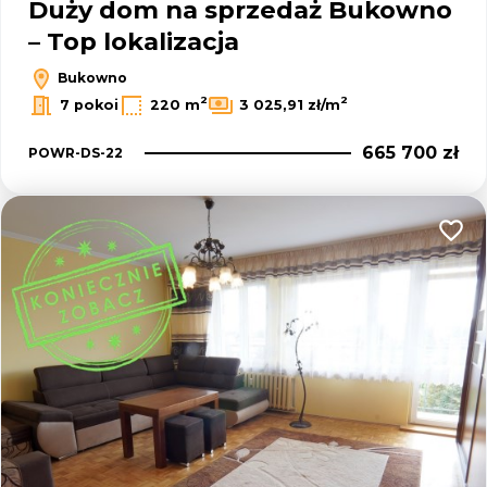
Duży dom na sprzedaż Bukowno
– Top lokalizacja
Bukowno
2
2
7 pokoi
220 m
3 025,91 zł/m
665 700 zł
POWR-DS-22
Dodaj