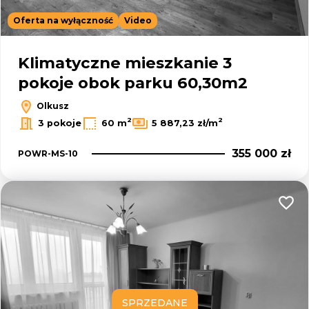
Oferta na wyłączność
Video
Klimatyczne mieszkanie 3
pokoje obok parku 60,30m2
Olkusz
2
2
3 pokoje
60 m
5 887,23 zł/m
355 000 zł
POWR-MS-10
Dodaj
SPRZEDANE