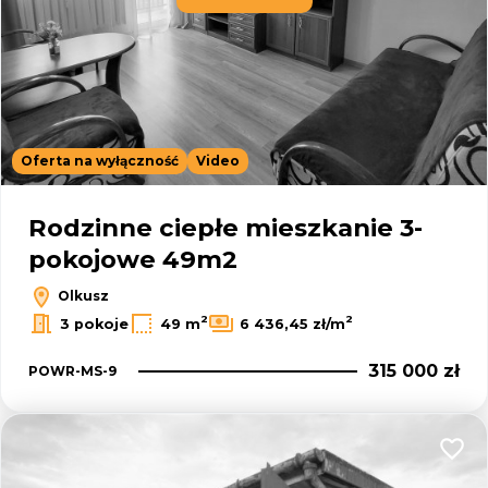
Oferta na wyłączność
Video
Rodzinne ciepłe mieszkanie 3-
pokojowe 49m2
Olkusz
2
2
3 pokoje
49 m
6 436,45 zł/m
315 000 zł
POWR-MS-9
Dodaj