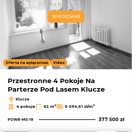
SPRZEDANE
Oferta na wyłączność
Video
Przestronne 4 Pokoje Na
Parterze Pod Lasem Klucze
Klucze
2
2
4 pokoje
62 m
6 094,61 zł/m
377 500 zł
POWR-MS-19