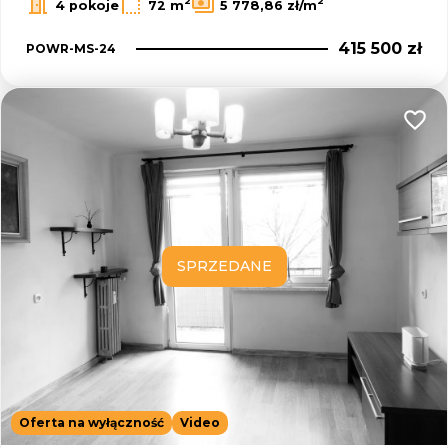
2
2
4 pokoje
72 m
5 778,86 zł/m
415 500 zł
POWR-MS-24
Dodaj
SPRZEDANE
Oferta na wyłączność
Video