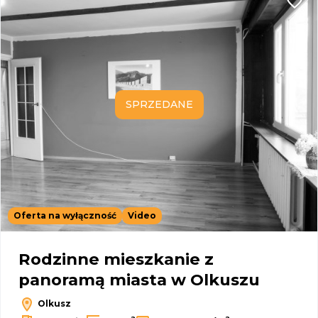
Dodaj
SPRZEDANE
Oferta na wyłączność
Video
Rodzinne mieszkanie z
panoramą miasta w Olkuszu
Olkusz