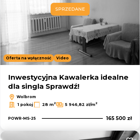
SPRZEDANE
Oferta na wyłączność
Video
Inwestycyjna Kawalerka idealne
dla singla Sprawdź!
Wolbrom
2
2
1 pokoj
28 m
5 946,82 zł/m
165 500 zł
POWR-MS-25