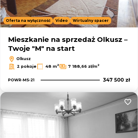
Oferta na wyłączność
Video
Wirtualny spacer
Mieszkanie na sprzedaż Olkusz –
Twoje "M" na start
Olkusz
2
2
2 pokoje
48 m
7 188,66 zł/m
347 500 zł
POWR-MS-21
Dodaj