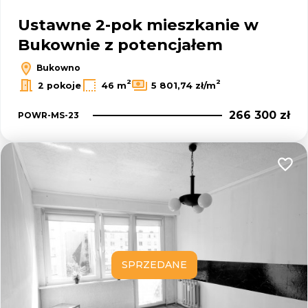
Ustawne 2-pok mieszkanie w
Bukownie z potencjałem
Bukowno
2
2
2 pokoje
46 m
5 801,74 zł/m
266 300 zł
POWR-MS-23
Dodaj
SPRZEDANE