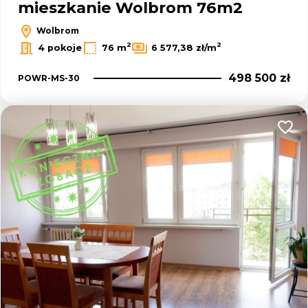
mieszkanie Wolbrom 76m2
Wolbrom
2
2
4 pokoje
76 m
6 577,38 zł/m
498 500 zł
POWR-MS-30
Dodaj