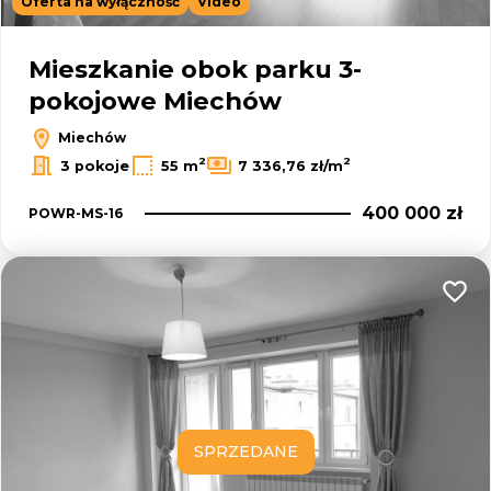
Oferta na wyłączność
Video
Mieszkanie obok parku 3-
pokojowe Miechów
Miechów
2
2
3 pokoje
55 m
7 336,76 zł/m
400 000 zł
POWR-MS-16
Dodaj
SPRZEDANE