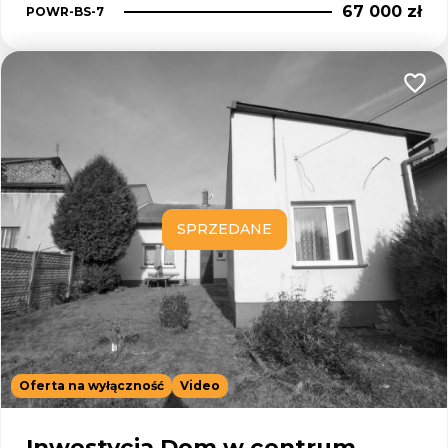
67 000 zł
POWR-BS-7
Dodaj
SPRZEDANE
Oferta na wyłączność
Video
Inwestycja Dom w centrum