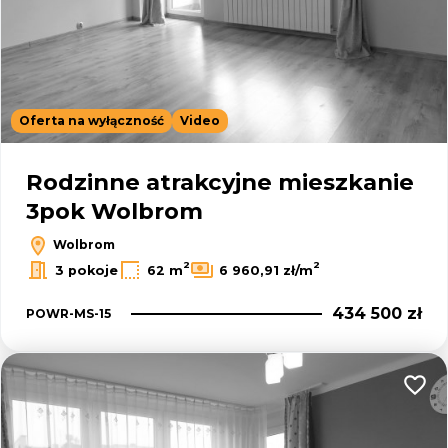
Oferta na wyłączność
Video
Rodzinne atrakcyjne mieszkanie
3pok Wolbrom
Wolbrom
2
2
3 pokoje
62 m
6 960,91 zł/m
434 500 zł
POWR-MS-15
Dodaj