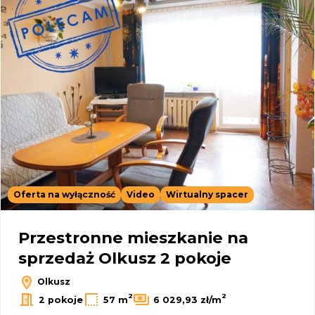
Oferta na wyłączność
Video
Wirtualny spacer
Przestronne mieszkanie na
sprzedaż Olkusz 2 pokoje
Olkusz
2
2
2 pokoje
57 m
6 029,93 zł/m