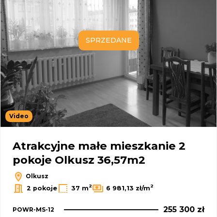
SPRZEDANE
Video
Atrakcyjne małe mieszkanie 2
pokoje Olkusz 36,57m2
Olkusz
2
2
2 pokoje
37 m
6 981,13 zł/m
255 300 zł
POWR-MS-12