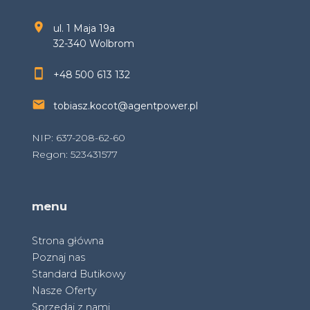
ul. 1 Maja 19a
32-340 Wolbrom
+48 500 613 132
tobiasz.kocot@agentpower.pl
NIP: 637-208-62-60
Regon: 523431577
menu
Strona główna
Poznaj nas
Standard Butikowy
Nasze Oferty
Sprzedaj z nami