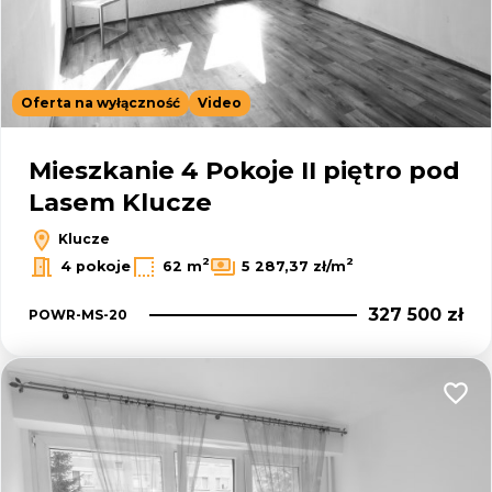
Oferta na wyłączność
Video
Mieszkanie 4 Pokoje II piętro pod
Lasem Klucze
Klucze
2
2
4 pokoje
62 m
5 287,37 zł/m
327 500 zł
POWR-MS-20
Dodaj