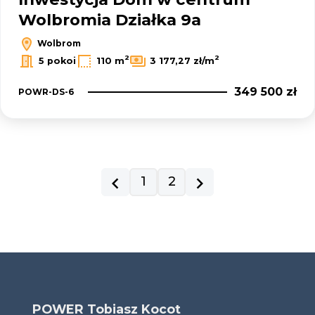
Wolbromia Działka 9a
Wolbrom
2
2
5 pokoi
110 m
3 177,27 zł/m
349 500 zł
POWR-DS-6
prev
1
2
next
POWER Tobiasz Kocot