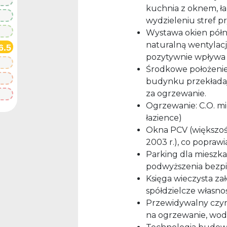
kuchnia z oknem, ła
wydzieleniu stref p
Wystawa okien półno
naturalną wentylacj
6.5
pozytywnie wpływa 
Środkowe położenie
budynku przekładają
za ogrzewanie.
Ogrzewanie: C.O. mi
łazience)
Okna PCV (większość
2003 r.), co poprawi
Parking dla mieszk
podwyższenia bezpi
Księga wieczysta za
spółdzielcze własno
Przewidywalny czyn
na ogrzewanie, wod