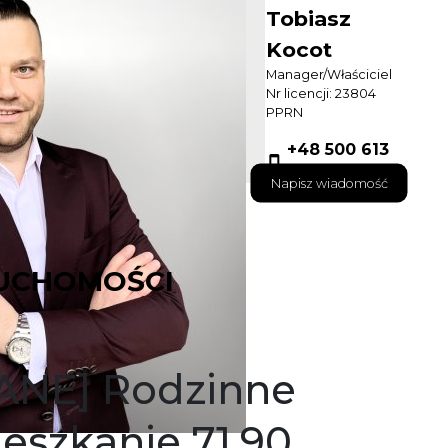
Tobiasz
Kocot
Manager/Właściciel
Nr licencji: 23804
PPRN
+48 500 613
132
Napisz wiadomość
UCHOMOŚCI
ANE] Rodzinne
eszkanie 71,90