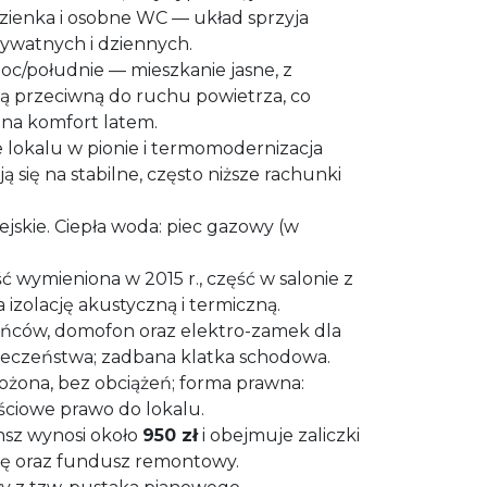
zienka i osobne WC — układ sprzyja
rywatnych i dziennych.
c/południe — mieszkanie jasne, z
ą przeciwną do ruchu powietrza, co
na komfort latem.
 lokalu w pionie i termomodernizacja
 się na stabilne, często niższe rachunki
ejskie. Ciepła woda: piec gazowy (w
 wymieniona w 2015 r., część w salonie z
a izolację akustyczną i termiczną.
ańców, domofon oraz elektro-zamek dla
eczeństwa; zadbana klatka schodowa.
łożona, bez obciążeń; forma prawna:
ściowe prawo do lokalu.
sz wynosi około
950 zł
i obejmuje zaliczki
ę oraz fundusz remontowy.