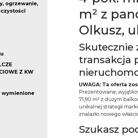
, ogrzewanie,
m² z pan
czystości
Olkusz, u
Skutecznie
tu
transakcja 
LCZE
nieruchom
CIOWE Z KW
UWAGA: Ta oferta zos
Prezentowane, wyjątko
o wymienione
71,90 m² z dużym balko
unikalnej strategii mar
znalazło nowego właścic
Szukasz po