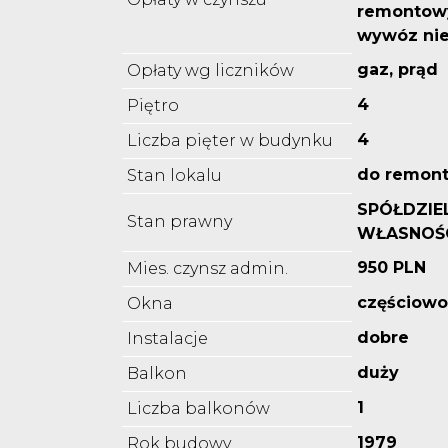
remontowy
wywóz nie
gaz, prąd
Opłaty wg liczników
4
Piętro
4
Liczba pięter w budynku
do remon
Stan lokalu
SPÓŁDZIE
Stan prawny
WŁASNOŚ
950 PLN
Mies. czynsz admin.
częściow
Okna
dobre
Instalacje
duży
Balkon
1
Liczba balkonów
1979
Rok budowy