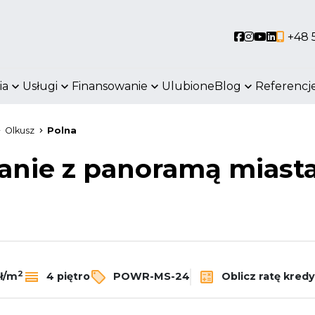
Social link
Social link
Social li
Social 
+48 
ia
Usługi
Finansowanie
Ulubione
Blog
Referencj
Olkusz
Polna
anie z panoramą miast
2
Oblicz ratę kred
ł/m
4 piętro
POWR-MS-24