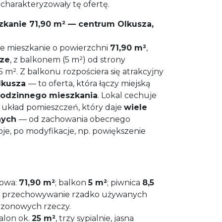
e charakteryzowały tę ofertę.
zkanie 71,90 m² — centrum Olkusza,
e mieszkanie o powierzchni
71,90 m²
,
rze
, z balkonem (5 m²) od strony
5 m². Z balkonu rozpościera się atrakcyjny
lkusza
— to oferta, która łączy miejską
odzinnego mieszkania
. Lokal cechuje
 układ pomieszczeń, który daje
wiele
nych
— od zachowania obecnego
oje, po modyfikacje, np. powiększenie
kowa:
71,90 m²
; balkon
5 m²
; piwnica
8,5
a przechowywanie rzadko używanych
ezonowych rzeczy.
alon ok.
25 m²
, trzy sypialnie, jasna