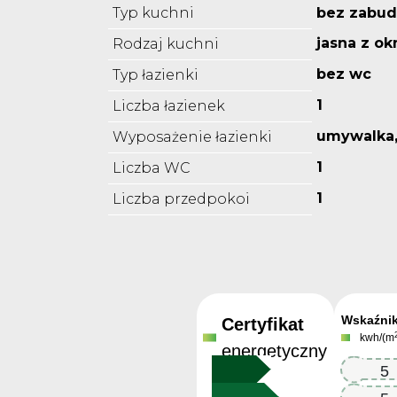
Typ kuchni
bez zabu
jasna z o
Rodzaj kuchni
bez wc
Typ łazienki
1
Liczba łazienek
umywalka
Wyposażenie łazienki
1
Liczba WC
1
Liczba przedpokoi
Wskaźni
Certyfikat
kwh/(m
energetyczny
236.5