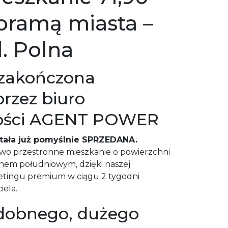
oramą miasta –
l. Polna
 zakończona
przez biuro
ości AGENT POWER
tała już pomyślnie SPRZEDANA.
wo przestronne mieszkanie o powierzchni
nem południowym, dzięki naszej
ketingu premium w ciągu 2 tygodni
iela.
dobnego, dużego