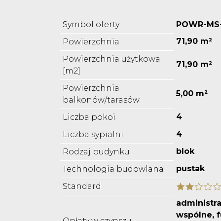
Symbol oferty
POWR-MS
71,90 m²
Powierzchnia
Powierzchnia użytkowa
71,90 m²
[m2]
Powierzchnia
5,00 m²
balkonów/tarasów
4
Liczba pokoi
4
Liczba sypialni
blok
Rodzaj budynku
pustak
Technologia budowlana
Standard
administra
wspólne, 
Opłaty w czynszu