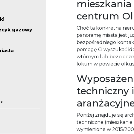
mieszkania
centrum Ol
ki
Choć ta konkretna nie
iecyk gazowy
panoramę miasta jest j
bezpośredniego kontakt
pomogę Ci wyszukać ide
iasta
wtórnym lub bezpieczni
lokum w powiecie olkus
Wyposażeni
techniczny 
aranżacyjne
m²
Poniżej znajduje się arc
techniczne (mieszkanie
wymienione w 2015/2003