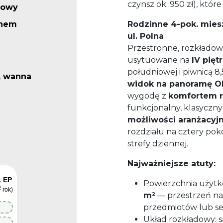
czynsz ok. 950 zł), któr
dowy
knem
Rodzinne 4-pok. mies
ul. Polna
Przestronne, rozkładow
usytuowane na
IV pięt
południowej i piwnicą 8,
, wanna
widok na panoramę O
wygodę z
komfortem r
funkcjonalny, klasyczny
możliwości aranżacyj
rozdziału na cztery pok
strefy dziennej.
Najważniejsze atuty:
k EP
Powierzchnia użyt
2
rok)
m²
— przestrzeń n
przedmiotów lub s
Układ rozkładowy: s