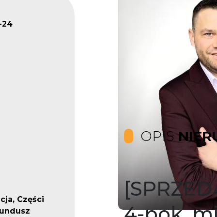
-24
OPIS
NIER
[SPRZED
cja, Części
4-pok. mi
fundusz