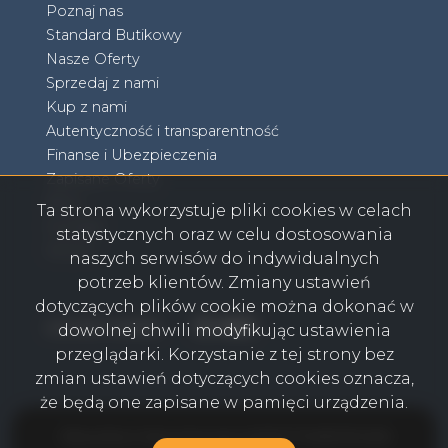
Poznaj nas
Standard Butikowy
Nasze Oferty
Sprzedaj z nami
Kup z nami
Autentyczność i transparentność
Finanse i Ubezpieczenia
Zapisane Oferty
Blog
Ta strona wykorzystuje pliki cookies w celach
Kontakt
statystycznych oraz w celu dostosowania
RODO
naszych serwisów do indywidualnych
potrzeb klientów. Zmiany ustawień
dotyczących plików cookie można dokonać w
Facebook
Facebook
Facebook
Facebook
social media
dowolnej chwili modyfikując ustawienia
przeglądarki. Korzystanie z tej strony bez
zmian ustawień dotyczących cookies oznacza,
że będą one zapisane w pamięci urządzenia.
Olkusz Biuro Nieruchomości AGENT POWER © 2026