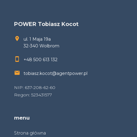
POWER Tobiasz Kocot
ul. 1 Maja 19a
32-340 Wolbrom
+48 500 613 132
tobiasz.kocot@agentpower.pl
NIP: 637-208-62-60
Regon: 523431577
menu
Strona główna