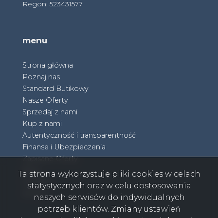
Regon: 523431577
menu
Strona główna
Poznaj nas
Standard Butikowy
Nasze Oferty
Sprzedaj z nami
Kup z nami
Autentyczność i transparentność
Finanse i Ubezpieczenia
Zapisane Oferty
Blog
Ta strona wykorzystuje pliki cookies w celach
Kontakt
statystycznych oraz w celu dostosowania
RODO
naszych serwisów do indywidualnych
potrzeb klientów. Zmiany ustawień