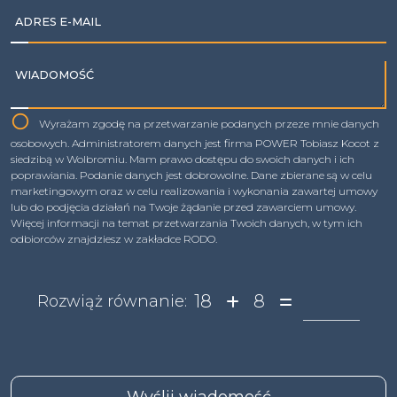
ADRES E-MAIL
WIADOMOŚĆ
Wyrażam zgodę na przetwarzanie podanych przeze mnie danych
osobowych. Administratorem danych jest firma POWER Tobiasz Kocot z
siedzibą w Wolbromiu. Mam prawo dostępu do swoich danych i ich
poprawiania. Podanie danych jest dobrowolne. Dane zbierane są w celu
marketingowym oraz w celu realizowania i wykonania zawartej umowy
lub do podjęcia działań na Twoje żądanie przed zawarciem umowy.
Więcej informacji na temat przetwarzania Twoich danych, w tym ich
odbiorców znajdziesz w zakładce RODO.
18
8
Rozwiąż równanie: