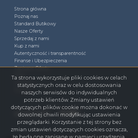
Strona główna
Poznaj nas
Standard Butikowy
Nasze Oferty
Sprzedaj z nami
Kup z nami
Autentyczność i transparentność
Finanse i Ubezpieczenia
Zapisane Oferty
Blog
Ta strona wykorzystuje pliki cookies w celach
Kontakt
statystycznych oraz w celu dostosowania
RODO
naszych serwisów do indywidualnych
potrzeb klientów. Zmiany ustawień
dotyczących plików cookie można dokonać w
Facebook
Facebook
Facebook
Facebook
social media
dowolnej chwili modyfikując ustawienia
przeglądarki. Korzystanie z tej strony bez
zmian ustawień dotyczących cookies oznacza,
że będą one zapisane w pamięci urządzenia.