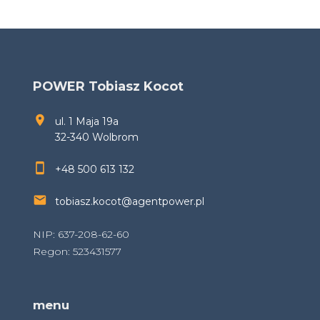
POWER Tobiasz Kocot
ul. 1 Maja 19a
32-340 Wolbrom
+48 500 613 132
tobiasz.kocot@agentpower.pl
NIP: 637-208-62-60
Regon: 523431577
menu