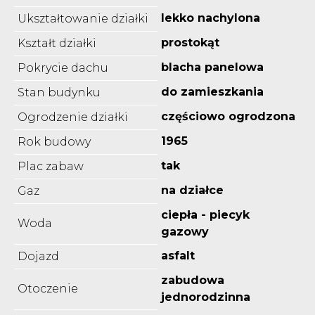
lekko nachylona
Ukształtowanie działki
prostokąt
Kształt działki
blacha panelowa
Pokrycie dachu
do zamieszkania
Stan budynku
częściowo ogrodzona
Ogrodzenie działki
1965
Rok budowy
tak
Plac zabaw
na działce
Gaz
ciepła - piecyk
Woda
gazowy
asfalt
Dojazd
zabudowa
Otoczenie
jednorodzinna