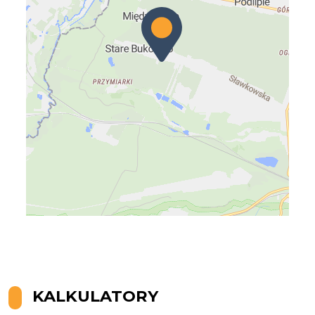
Leaflet
|
© OpenMapTiles
© OpenStreetMap contributors
KALKULATORY