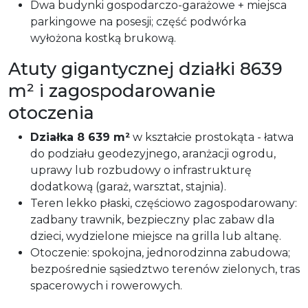
Dwa budynki gospodarczo-garażowe + miejsca
parkingowe na posesji; część podwórka
wyłożona kostką brukową.
Atuty gigantycznej działki 8639
m² i zagospodarowanie
otoczenia
Działka 8 639 m²
w kształcie prostokąta - łatwa
do podziału geodezyjnego, aranżacji ogrodu,
uprawy lub rozbudowy o infrastrukturę
dodatkową (garaż, warsztat, stajnia).
Teren lekko płaski, częściowo zagospodarowany:
zadbany trawnik, bezpieczny plac zabaw dla
dzieci, wydzielone miejsce na grilla lub altanę.
Otoczenie: spokojna, jednorodzinna zabudowa;
bezpośrednie sąsiedztwo terenów zielonych, tras
spacerowych i rowerowych.