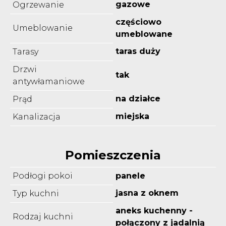
gazowe
Ogrzewanie
częściowo
Umeblowanie
umeblowane
taras duży
Tarasy
Drzwi
tak
antywłamaniowe
na działce
Prąd
miejska
Kanalizacja
Pomieszczenia
Podłogi pokoi
panele
jasna z oknem
Typ kuchni
aneks kuchenny -
Rodzaj kuchni
połączony z jadalnią