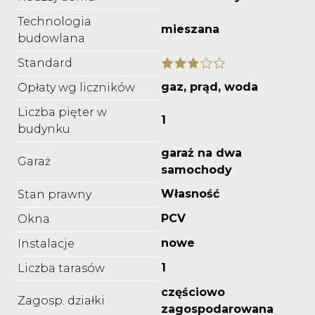
Technologia
mieszana
budowlana
Standard
gaz, prąd, woda
Opłaty wg liczników
Liczba pięter w
1
budynku
garaż na dwa
Garaż
samochody
Własność
Stan prawny
PCV
Okna
nowe
Instalacje
1
Liczba tarasów
częściowo
Zagosp. działki
zagospodarowana