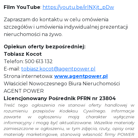
Film YouTube
:
https://youtu.be/irlNXjt_pDw
Zapraszam do kontaktu w celu omówienia
szczegółów i umówienia indywidualnej prezentacji
nieruchomości na żywo.
Opiekun oferty bezpośredniej:
Tobiasz Kocot
Telefon: 500 613 132
E-mail:
tobiasz.kocot@agentpower.pl
Strona internetowa:
www.agentpower.pl
Właściciel Nowoczesnego Biura Nieruchomości
AGENT POWER
Licencjonowany Pośrednik PFRN nr 23804
Treść tego ogłoszenia nie stanowi oferty handlowej w
rozumieniu przepisów Kodeksu Cywilnego. Informacje
zawarte w ogłoszeniu mają charakter wyłącznie
informacyjny i mogą być aktualizowane. Wszelkie materiały
zamieszczone w ogłoszeniu, w tym zdjęcia, rzuty, opisy oraz
materiały marketingowe, stanowią własność firmy POWER