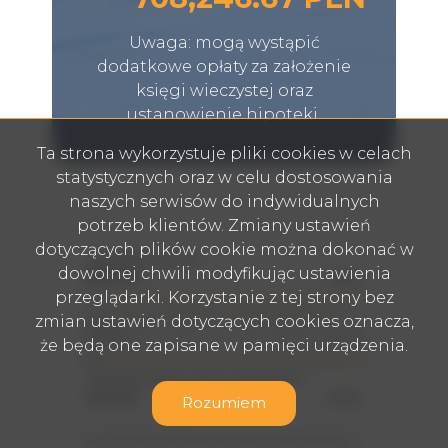
Uwaga: mogą wystąpić
dodatkowe opłaty za założenie
księgi wieczystej oraz
ustanowienie hipoteki.
Ta strona wykorzystuje pliki cookies w celach
statystycznych oraz w celu dostosowania
naszych serwisów do indywidualnych
potrzeb klientów. Zmiany ustawień
dotyczących plików cookie można dokonać w
CENA NIERUCHOMOŚCI
dowolnej chwili modyfikując ustawienia
PLN
przeglądarki. Korzystanie z tej strony bez
zmian ustawień dotyczących cookies oznacza,
PODATEK OD CZYNNOŚCI CYWILNO-PRAWNYCH
PLN
że będą one zapisane w pamięci urządzenia.
TAKSA NOTARIALNA (OPŁATA NOTARIALNA)
PLN
Rozumiem
VAT OD TAKSY NOTARIALNEJ (OPŁATY NOTARIALNEJ)