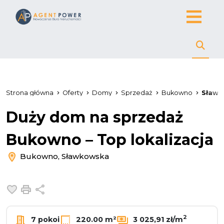
Strona główna
Oferty
Domy
Sprzedaż
Bukowno
Sławk
Duży dom na sprzedaż
Bukowno – Top lokalizacja
Bukowno, Sławkowska
Dodaj do ulubionych
Drukuj
Udostępnij
2
7 pokoi
220.00 m²
3 025,91 zł/m