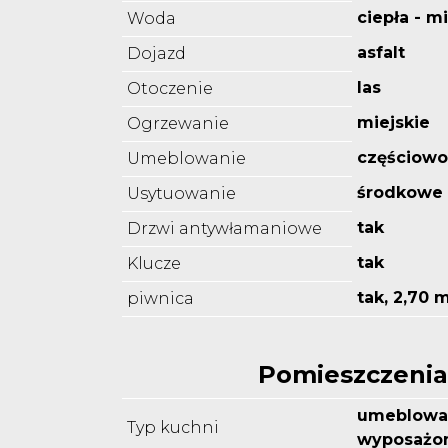
ciepła - m
Woda
asfalt
Dojazd
las
Otoczenie
miejskie
Ogrzewanie
częściow
Umeblowanie
środkowe
Usytuowanie
tak
Drzwi antywłamaniowe
tak
Klucze
tak, 2,70 
piwnica
Pomieszczenia
umeblowa
Typ kuchni
wyposażo