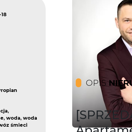
18
OPIS
NIER
yropian
[SPRZED
cja,
e, woda, woda
ywóz śmieci
Apartame