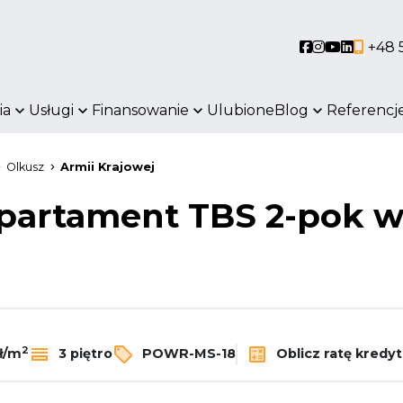
Social link
Social link
Social li
Social 
+48 
ia
Usługi
Finansowanie
Ulubione
Blog
Referencj
Olkusz
Armii Krajowej
partament TBS 2-pok w
2
Oblicz ratę kredy
ł/m
3 piętro
POWR-MS-18