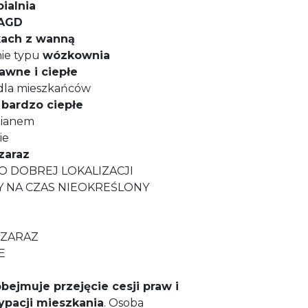
pialnia
 AGD
kach z wanną
nie typu
wózkownia
awne i ciepłe
dla mieszkańców
bardzo ciepłe
pianem
ie
zaraz
O DOBREJ LOKALIZACJI
 NA CZAS NIEOKREŚLONY
 ZARAZ
E
bejmuje przejęcie cesji praw i
ypacji mieszkania
. Osoba