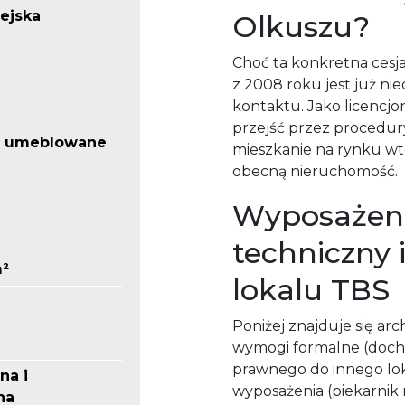
iejska
Olkuszu?
Choć ta konkretna ces
z 2008 roku jest już n
kontaktu. Jako licencj
przejść przez procedur
o umeblowane
mieszkanie na rynku w
obecną nieruchomość.
Wyposażeni
techniczny 
m²
lokalu TBS
Poniżej znajduje się ar
wymogi formalne (doch
prawnego do innego lok
na i
wyposażenia (piekarnik 
na