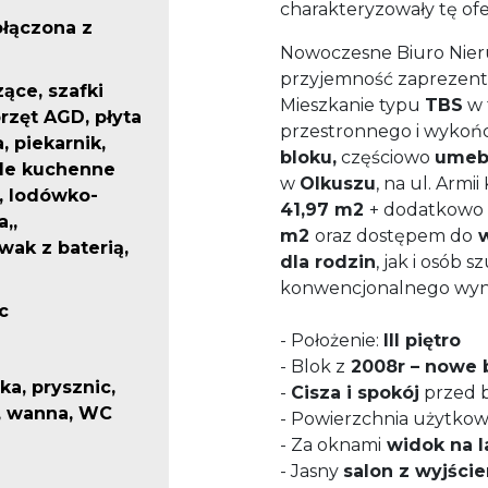
charakteryzowały tę ofe
ołączona z
Nowoczesne Biuro Nie
przyjemność zaprezent
zące, szafki
Mieszkanie typu
TBS
w 
przęt AGD, płyta
przestronnego i wykoń
, piekarnik,
bloku,
częściowo
umeb
le kuchenne
w
Olkuszu
, na ul. Armi
, lodówko-
41,97 m2
+ dodatkowo
,,
m2
oraz dostępem do
w
ak z baterią,
dla rodzin
, jak i osób 
konwencjonalnego wyn
c
- Położenie:
III piętro
- Blok z
2008r – nowe
lka, prysznic,
-
Cisza i spokój
przed 
, wanna, WC
- Powierzchnia użytko
- Za oknami
widok na l
- Jasny
salon z wyjści