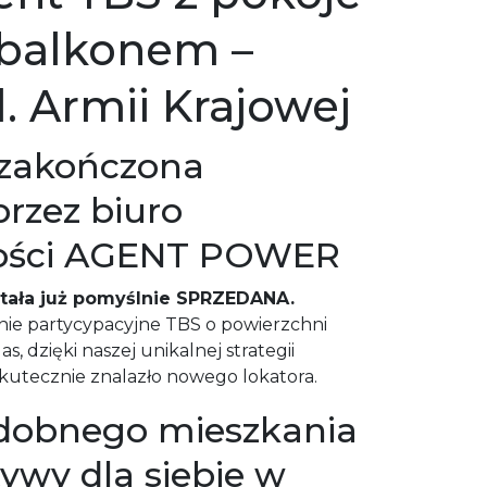
balkonem –
l. Armii Krajowej
 zakończona
przez biuro
ości AGENT POWER
tała już pomyślnie SPRZEDANA.
ie partycypacyjne TBS o powierzchni
s, dzięki naszej unikalnej strategii
utecznie znalazło nowego lokatora.
dobnego mieszkania
tywy dla siebie w