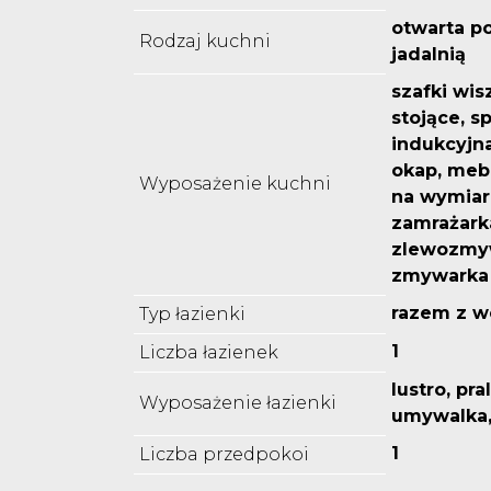
otwarta p
Rodzaj kuchni
jadalnią
szafki wis
stojące, s
indukcyjna
okap, meb
Wyposażenie kuchni
na wymiar
zamrażarka
zlewozmyw
zmywarka
razem z w
Typ łazienki
1
Liczba łazienek
lustro, pra
Wyposażenie łazienki
umywalka
1
Liczba przedpokoi