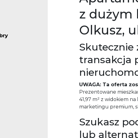
z dużym 
Olkusz, u
bry
Skutecznie
transakcja 
nieruchom
UWAGA: Ta oferta zos
Prezentowane mieszkan
41,97 m² z widokiem na la
marketingu premium, sk
Szukasz po
lub alterna