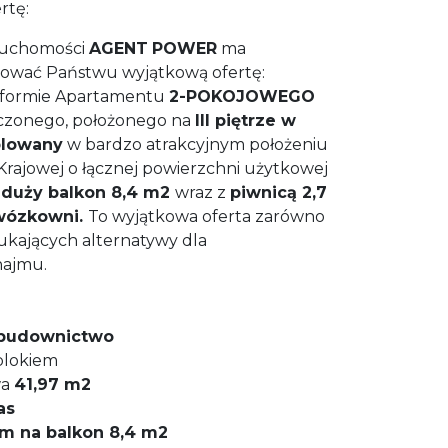
rtę:
ruchomości
AGENT
POWER
ma
ować Państwu wyjątkową ofertę:
formie Apartamentu
2-POKOJOWEGO
czonego, położonego na
III piętrze w
lowany
w bardzo atrakcyjnym położeniu
i Krajowej o łącznej powierzchni użytkowej
duży balkon 8,4 m2
wraz z
piwnicą 2,7
ózkowni.
To wyjątkowa oferta zarówno
szukających alternatywy dla
ajmu.
 budownictwo
blokiem
wa
41,97 m2
as
em na balkon 8,4 m2