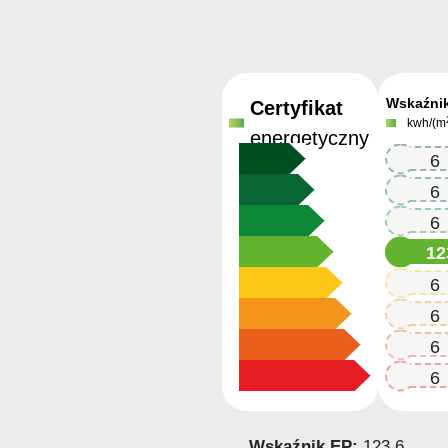
Wskaźni
Certyfikat
kwh/(m
energetyczny
123.6
123.6
123.6
12
123.6
123.6
123.6
123.6
Wskaźnik EP:
123.6