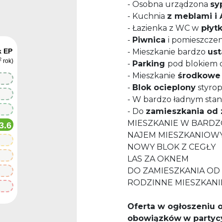
- Osobna urządzona
sy
- Kuchnia
z meblami i
- Łazienka z WC w
płyt
-
Piwnica
i pomieszcze
k EP
- Mieszkanie bardzo
ust
2
rok)
-
Parking
pod blokiem 
- Mieszkanie
środkowe 
-
Blok ocieplony
styro
- W bardzo ładnym stan
- Do
zamieszkania od 
MIESZKANIE W BARDZ
3.6
NAJEM MIESZKANIOWY
NOWY BLOK Z CEGŁY
LAS ZA OKNEM
DO ZAMIESZKANIA OD
RODZINNE MIESZKANI
Oferta w ogłoszeniu o
obowiązków
w partyc