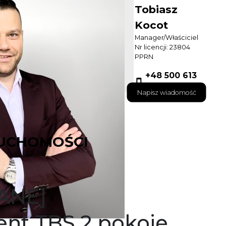
Tobiasz
Kocot
Manager/Właściciel
Nr licencji: 23804
PPRN
+48 500 613
132
Napisz wiadomość
UCHOMOŚCI
ANE]
nt TBS 2 pokoje