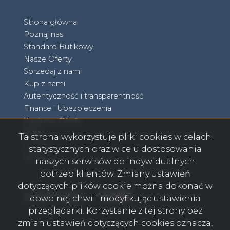
Strona główna
Poznaj nas
Standard Butikowy
Nasze Oferty
Sprzedaj z nami
Kup z nami
Autentyczność i transparentność
Finanse i Ubezpieczenia
Zapisane Oferty
Blog
Ta strona wykorzystuje pliki cookies w celach
Kontakt
statystycznych oraz w celu dostosowania
RODO
naszych serwisów do indywidualnych
potrzeb klientów. Zmiany ustawień
dotyczących plików cookie można dokonać w
Facebook
Facebook
Facebook
Facebook
social media
dowolnej chwili modyfikując ustawienia
przeglądarki. Korzystanie z tej strony bez
zmian ustawień dotyczących cookies oznacza,