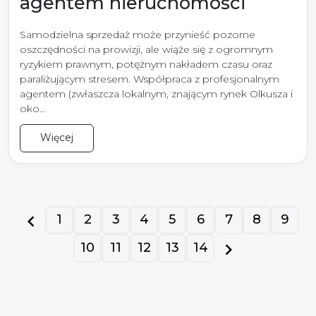
agentem nieruchomości
Samodzielna sprzedaż może przynieść pozorne
oszczędności na prowizji, ale wiąże się z ogromnym
ryzykiem prawnym, potężnym nakładem czasu oraz
paraliżującym stresem. Współpraca z profesjonalnym
agentem (zwłaszcza lokalnym, znającym rynek Olkusza i
oko...
Więcej
prev
1
2
3
4
5
6
7
8
9
10
11
12
13
14
next