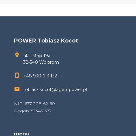
POWER Tobiasz Kocot
ul. 1 Maja 19a
32-340 Wolbrom
+48 500 613 132
tobiasz.kocot@agentpower.pl
NIP: 637-208-62-60
Regon: 523431577
menu