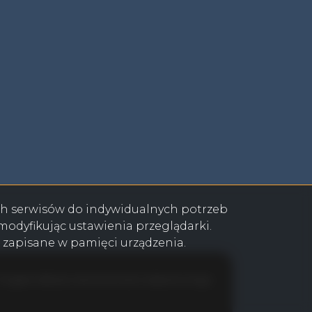
ok
book
ebook
acebook
ych serwisów do indywidualnych potrzeb
odyfikując ustawienia przeglądarki.
e zapisane w pamięci urządzenia.
Program dla biur nieruchomości
Galactica Virgo