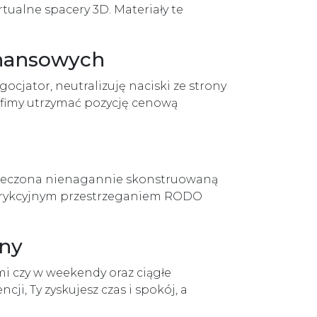
tualne spacery 3D. Materiały te
inansowych
ocjator, neutralizuję naciski ze strony
afimy utrzymać pozycję cenową
zpieczona nienagannie skonstruowaną
strykcyjnym przestrzeganiem RODO
zny
i czy w weekendy oraz ciągłe
i, Ty zyskujesz czas i spokój, a