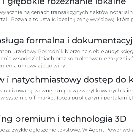
 i głębokie rozeznanie lokalne
wyłącznie na cenach transakcyjnych z aktów notarial
li. Pozwala to ustalić idealną cenę wyjściową, która 
bsługa formalna i dokumentacy
on urzędowy. Pośrednik bierze na siebie audyt księg
żenia w spółdzielniach oraz kompletowanie załączników
nienia umowy z jego winy.
ów i natychmiastowy dostęp do 
 aktualizowaną, wewnętrzną bazą zweryfikowanych kl
 w systemie off-market (poza publicznymi portalami),
ing premium i technologia 3D
 poza zwykłe ogłoszenie tekstowe. W Agent Power w