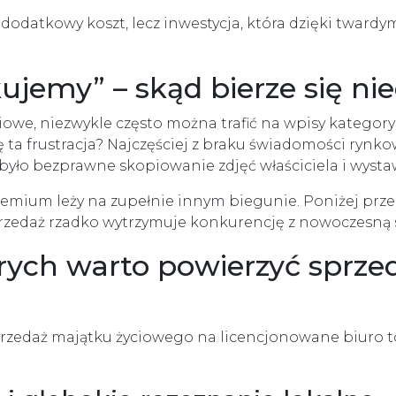
 dodatkowy koszt, lecz inwestycja, która dzięki twar
ujemy” – skąd bierze się ni
iowe, niezwykle często można trafić na wpisy kategor
 ta frustracja? Najczęściej z braku świadomości rynko
yło bezprawne skopiowanie zdjęć właściciela i wystaw
remium leży na zupełnie innym biegunie. Poniżej pr
zedaż rzadko wytrzymuje konkurencję z nowoczesną s
rych warto powierzyć sprze
przedaż majątku życiowego na licencjonowane biuro to