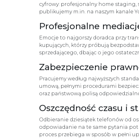
cyfrowy: profesjonalny home staging, s
publikujemy m.in. na naszym kanale Y
Profesjonalne mediacj
Emocje to najgorszy doradca przy trans
kupujących, którzy próbują bezpodsta
sprzedającego, dbając o jego ostateczn
Zabezpieczenie prawne
Pracujemy według najwyższych standa
umową, pełnymi procedurami bezpiecz
oraz państwową polisą odpowiedzialno
Oszczędność czasu i 
Odbieranie dziesiątek telefonów od o
odpowiadanie na te same pytania potraf
proces przebiega w sposób w pełni u