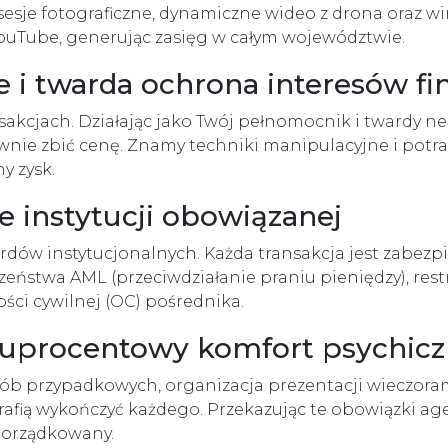
esje fotograficzne, dynamiczne wideo z drona oraz wir
ouTube, generując zasięg w całym województwie.
e i twarda ochrona interesów f
akcjach. Działając jako Twój pełnomocnik i twardy neg
wnie zbić cenę. Znamy techniki manipulacyjne i potr
y zysk.
 instytucji obowiązanej
rdów instytucjonalnych. Każda transakcja jest zabe
eństwa AML (przeciwdziałanie praniu pieniędzy), re
ści cywilnej (OC) pośrednika.
stuprocentowy komfort psychic
sób przypadkowych, organizacja prezentacji wieczoram
ią wykończyć każdego. Przekazując te obowiązki agencj
porządkowany.