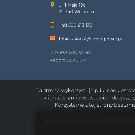
ul. 1 Maja 19a
32-340 Wolbrom
+48 500 613 132
tobiasz.kocot@agentpower.pl
NIP: 637-208-62-60
Regon: 523431577
Ta strona wykorzystuje pliki cookies 
klientów. Zmiany ustawień dotycząc
Korzystanie z tej strony bez zm
Olkusz Biuro Nieruchomości AGENT POWER © 