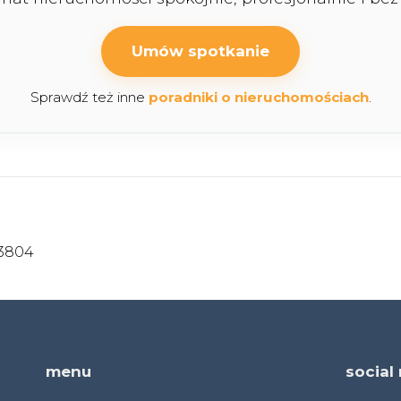
Umów spotkanie
Sprawdź też inne
poradniki o nieruchomościach
.
23804
menu
social