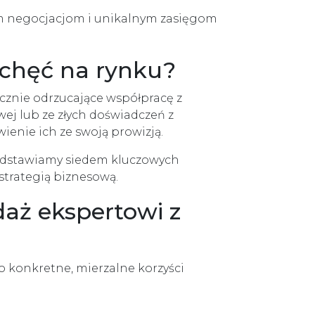
dym negocjacjom i unikalnym zasięgom
echęć na rynku?
ycznie odrzucające współpracę z
wej lub ze złych doświadczeń z
ienie ich ze swoją prowizją.
zedstawiamy siedem kluczowych
trategią biznesową.
daż ekspertowi z
 konkretne, mierzalne korzyści