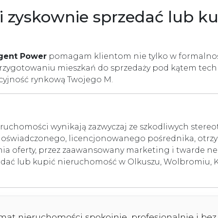
i zyskownie sprzedać lub k
gent Power
pomagam klientom nie tylko w formalnoś
 przygotowaniu mieszkań do sprzedaży pod kątem techn
cyjność rynkową Twojego M.
ruchomości wynikają zazwyczaj ze szkodliwych stereo
doświadczonego, licencjonowanego pośrednika, otr
ia oferty, przez zaawansowany marketing i twarde ne
rzedać lub kupić nieruchomość w Olkuszu, Wolbromiu, 
emat nieruchomości spokojnie, profesjonalnie i be