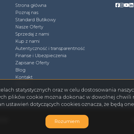
Facebo
Face
Fac
F
Strona główna
Poznaj nas
Standard Butikowy
Nasze Oferty
Sprzedaj z nami
Kup z nami
Autentyczność i transparentność
Finanse i Ubezpieczenia
Zapisane Oferty
Blog
Kontakt
RODO
w celach statystycznych oraz w celu dostosowania nasz
ych plików cookie można dokonać w dowolnej chwili m
ian ustawień dotyczących cookies oznacza, że będą on
2026
Rozumiem