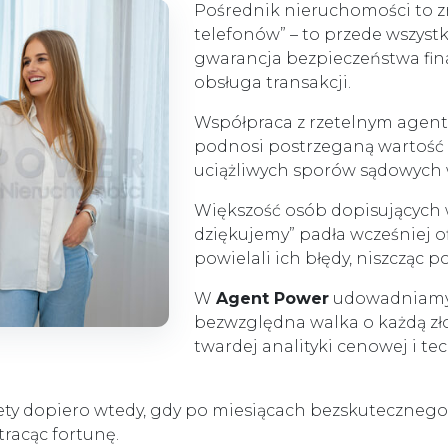
Pośrednik nieruchomości to z
telefonów” – to przede wszyst
gwarancja bezpieczeństwa fi
obsługa transakcji.
Współpraca z rzetelnym agente
podnosi postrzeganą wartość r
uciążliwych sporów sądowych 
Większość osób dopisujących
dziękujemy” padła wcześniej of
powielali ich błędy, niszcząc
W
Agent Power
udowadniamy,
bezwzględna walka o każdą zło
twardej analityki cenowej i te
ety dopiero wtedy, gdy po miesiącach bezskutecznego
tracąc fortunę.