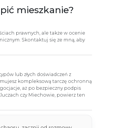
upić mieszkanie?
ciach prawnych, ale także w ocenie
icznym. Skontaktuj się ze mną, aby
typów lub złych doświadczeń z
zymujesz kompleksową tarczę ochronną
gocjacje, aż po bezpieczny podpis
Kluczach czy Miechowie, powierz ten
z chaosu, zacznij od rozmowy.