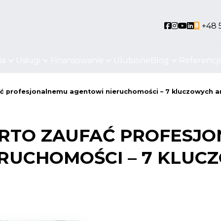
Social link
Social link
Social li
Social 
+48 
ia
Usługi
Finansowanie
Ulubione
Blog
Referencj
ć profesjonalnemu agentowi nieruchomości – 7 kluczowych
RTO ZAUFAĆ PROFESJ
RUCHOMOŚCI – 7 KLUC