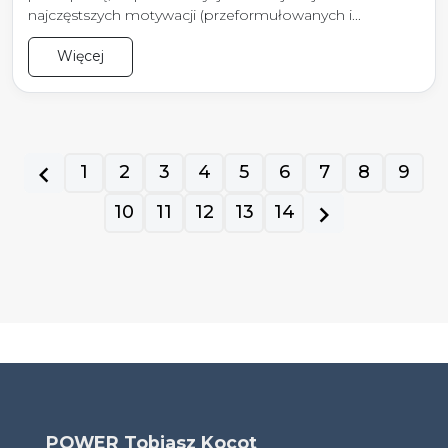
najczęstszych motywacji (przeformułowanych i...
Więcej
prev
1
2
3
4
5
6
7
8
9
10
11
12
13
14
next
POWER Tobiasz Kocot