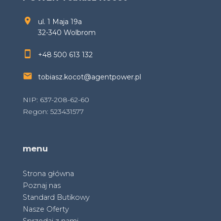
ul. 1 Maja 19a
32-340 Wolbrom
+48 500 613 132
tobiasz.kocot@agentpower.pl
NIP: 637-208-62-60
Regon: 523431577
menu
Strona główna
Poznaj nas
Standard Butikowy
Nasze Oferty
Sprzedaj z nami