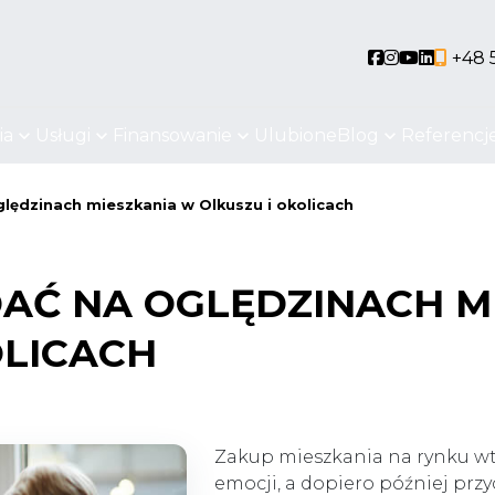
Social link
Social link
Social li
Social 
+48 
ia
Usługi
Finansowanie
Ulubione
Blog
Referencj
lędzinach mieszkania w Olkuszu i okolicach
DAĆ NA OGLĘDZINACH M
OLICACH
Zakup mieszkania na rynku wt
emocji, a dopiero później przy