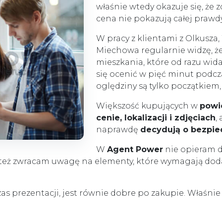
właśnie wtedy okazuje się, że 
cena nie pokazują całej prawd
W pracy z klientami z Olkusza
Miechowa regularnie widzę, że
mieszkania, które od razu widać
się ocenić w pięć minut podcz
oględziny są tylko początkiem,
Większość kupujących w
powi
cenie, lokalizacji i zdjęciach
,
naprawdę
decydują o bezpie
W
Agent Power
nie opieram d
 też zwracam uwagę na elementy, które wymagają doda
as prezentacji, jest równie dobre po zakupie. Właśni