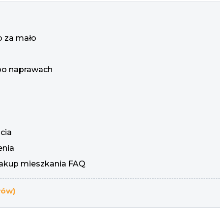
o za mało
 po naprawach
cia
enia
zakup mieszkania FAQ
łów)