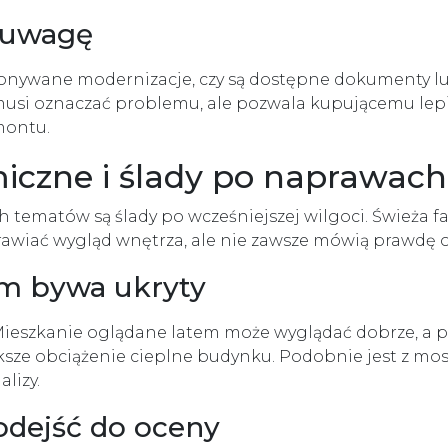
 uwagę
konywane modernizacje, czy są dostępne dokumenty lub 
musi oznaczać problemu, ale pozwala kupującemu lepiej
montu.
miczne i ślady po naprawach
 tematów są ślady po wcześniejszej wilgoci. Świeża 
iać wygląd wnętrza, ale nie zawsze mówią prawdę o h
em bywa ukryty
Mieszkanie oglądane latem może wyglądać dobrze, a 
ększe obciążenie cieplne budynku. Podobnie jest z mo
lizy.
odejść do oceny