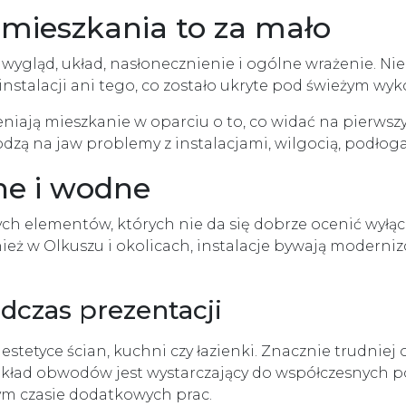
 mieszkania to za mało
wygląd, układ, nasłonecznienie i ogólne wrażenie. Ni
 instalacji ani tego, co zostało ukryte pod świeżym wy
niają mieszkanie w oparciu o to, co widać na pierws
hodzą na jaw problemy z instalacjami, wilgocią, podło
zne i wodne
zych elementów, których nie da się dobrze ocenić wyłą
eż w Olkuszu i okolicach, instalacje bywają moderni
czas prezentacji
stetyce ścian, kuchni czy łazienki. Znacznie trudniej o
kład obwodów jest wystarczający do współczesnych po
ym czasie dodatkowych prac.