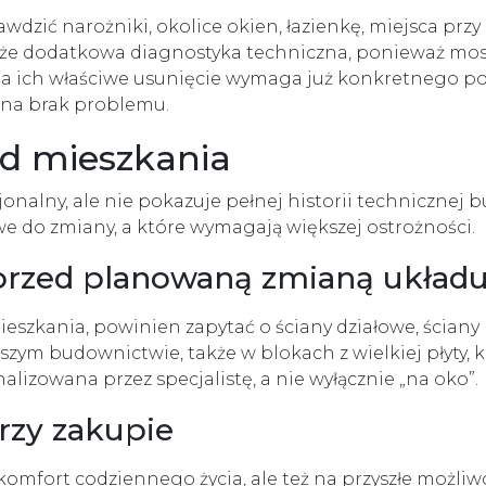
awdzić narożniki, okolice okien, łazienkę, miejsca przy
że dodatkowa diagnostyka techniczna, ponieważ mos
, a ich właściwe usunięcie wymaga już konkretnego p
 na brak problemu.
ład mieszkania
nalny, ale nie pokazuje pełnej historii technicznej b
we do zmiany, a które wymagają większej ostrożności.
przed planowaną zmianą układ
ieszkania, powinien zapytać o ściany działowe, ściany
zym budownictwie, także w blokach z wielkiej płyty, 
lizowana przez specjalistę, a nie wyłącznie „na oko”.
rzy zakupie
komfort codziennego życia, ale też na przyszłe możliw