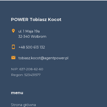
POWER Tobiasz Kocot
ul. 1 Maja 19a
32-340 Wolbrom
+48 500 613 132
tobiasz.kocot@agentpower.pl
NIP: 637-208-62-60
Regon: 523431577
menu
Strona główna