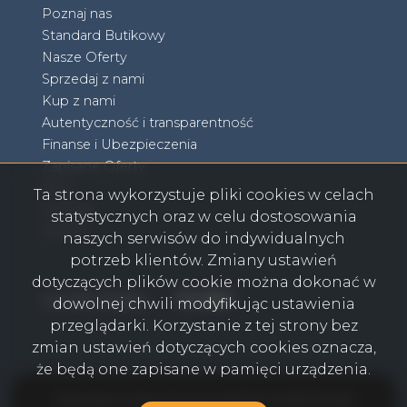
Poznaj nas
Standard Butikowy
Nasze Oferty
Sprzedaj z nami
Kup z nami
Autentyczność i transparentność
Finanse i Ubezpieczenia
Zapisane Oferty
Blog
Ta strona wykorzystuje pliki cookies w celach
Kontakt
statystycznych oraz w celu dostosowania
RODO
naszych serwisów do indywidualnych
potrzeb klientów. Zmiany ustawień
dotyczących plików cookie można dokonać w
Facebook
Facebook
Facebook
Facebook
social media
dowolnej chwili modyfikując ustawienia
przeglądarki. Korzystanie z tej strony bez
zmian ustawień dotyczących cookies oznacza,
że będą one zapisane w pamięci urządzenia.
Olkusz Biuro Nieruchomości AGENT POWER © 2026