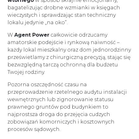
wtórnego
w sposób skrajnie emocjonalny,
bagatelizując drobne wzmianki w księgach
wieczystych i sprawdzając stan techniczny
lokalu jedynie „na oko”.
W
Agent Power
całkowicie odrzucamy
amatorskie podejście i rynkową naiwność –
każdy lokal mieszkalny oraz dom jednorodzinny
prześwietlamy z chirurgiczną precyzją, stając się
bezwzględną tarczą ochronną dla budżetu
Twojej rodziny.
Pozorna oszczędność czasu na
przeprowadzenie rzetelnego audytu instalacji
wewnętrznych lub zignorowanie statusu
prawnego gruntów pod budynkiem to
najprostsza droga do przejęcia cudzych
zobowiązań komorniczych i kosztownych
procesów sądowych.