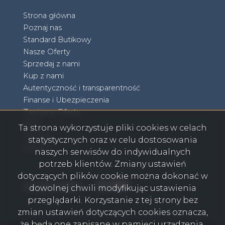
Strona główna
Poznaj nas
Standard Butikowy
Nasze Oferty
Sprzedaj z nami
Kup z nami
Autentyczność i transparentność
Finanse i Ubezpieczenia
Zapisane Oferty
Blog
Ta strona wykorzystuje pliki cookies w celach
Kontakt
statystycznych oraz w celu dostosowania
RODO
naszych serwisów do indywidualnych
potrzeb klientów. Zmiany ustawień
dotyczących plików cookie można dokonać w
Facebook
Facebook
Facebook
Facebook
social media
dowolnej chwili modyfikując ustawienia
przeglądarki. Korzystanie z tej strony bez
zmian ustawień dotyczących cookies oznacza,
że będą one zapisane w pamięci urządzenia.