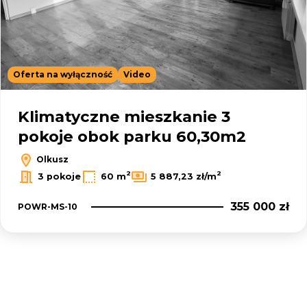
Oferta na wyłączność
Video
Leaflet
|
© OpenMapTiles
© OpenStreetMap contributors
Klimatyczne mieszkanie 3
pokoje obok parku 60,30m2
Olkusz
2
2
3 pokoje
60 m
5 887,23 zł/m
355 000 zł
POWR-MS-10