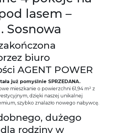
 pod lasem –
l. Sosnowa
 zakończona
przez biuro
ości AGENT POWER
tała już pomyślnie SPRZEDANA.
we mieszkanie o powierzchni 61,94 m² z
stycyjnym, dzięki naszej unikalnej
remium, szybko znalazło nowego nabywcę.
dobnego, dużego
dla rodziny w