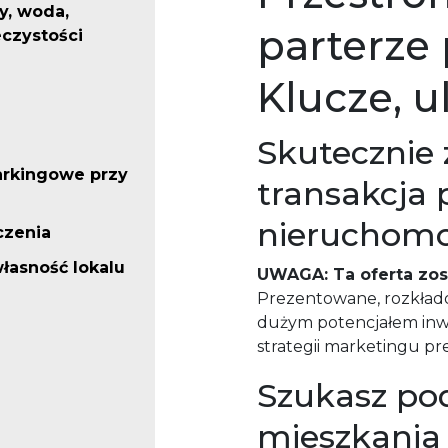
, woda,
parterze
czystości
Klucze, u
Skutecznie
arkingowe przy
transakcja 
nieruchom
czenia
łasność lokalu
UWAGA: Ta oferta zos
Prezentowane, rozkłado
dużym potencjałem inwe
strategii marketingu p
Szukasz po
mieszkania 