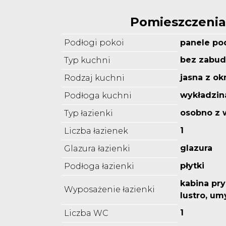
Pomieszczenia
Podłogi pokoi
panele p
bez zabu
Typ kuchni
jasna z o
Rodzaj kuchni
wykładzin
Podłoga kuchni
osobno z 
Typ łazienki
1
Liczba łazienek
glazura
Glazura łazienki
płytki
Podłoga łazienki
kabina pr
Wyposażenie łazienki
lustro, u
1
Liczba WC