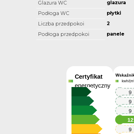
glazura
Glazura WC
płytki
Podłoga WC
2
Liczba przedpokoi
panele
Podłoga przedpokoi
Wskaźni
Certyfikat
kwh/(m
energetyczny
121.9
121.9
121.9
12
121.9