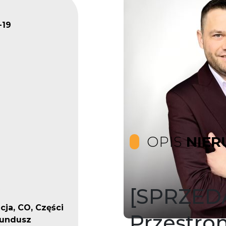
19
OPIS
NIER
[SPRZED
cja, CO, Części
Przestro
fundusz