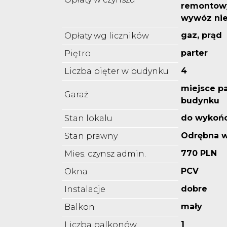
remontowy
wywóz nie
gaz, prąd
Opłaty wg liczników
parter
Piętro
4
Liczba pięter w budynku
miejsce p
Garaż
budynku
do wykoń
Stan lokalu
Odrębna w
Stan prawny
770 PLN
Mies. czynsz admin.
PCV
Okna
dobre
Instalacje
mały
Balkon
1
Liczba balkonów