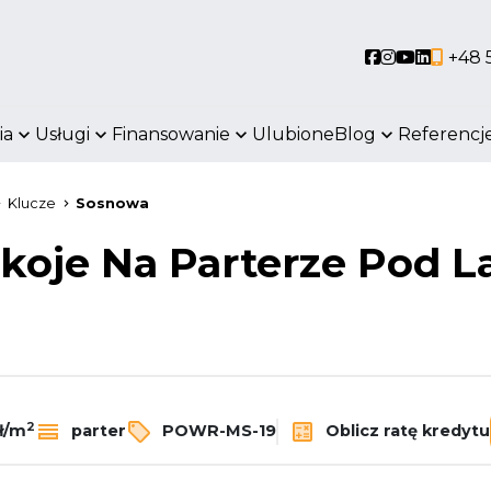
Social link
Social link
Social li
Social 
+48 
ia
Usługi
Finansowanie
Ulubione
Blog
Referencj
Klucze
Sosnowa
koje Na Parterze Pod 
2
Oblicz ratę kredytu
ł/m
parter
POWR-MS-19