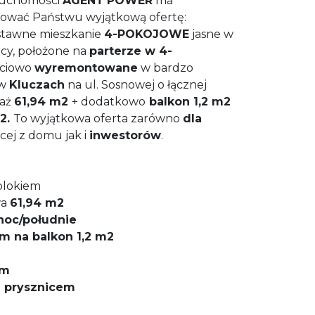
ruchomości
AGENT
POWER
ma
ować Państwu wyjątkową ofertę:
ustawne mieszkanie
4-POKOJOWE
jasne w
licy, położone na
parterze w 4-
ciowo
wyremontowane
w bardzo
 w
Kluczach
na ul. Sosnowej o łącznej
 aż
61,94 m2
+ dodatkowo
balkon 1,2 m2
2.
To wyjątkowa oferta zarówno
dla
cej z domu jak i
inwestorów
.
blokiem
wa
61,94 m2
noc/południe
em na balkon 1,2 m2
em
z prysznicem