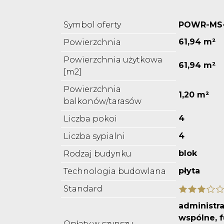
Symbol oferty
POWR-MS-
61,94 m²
Powierzchnia
Powierzchnia użytkowa
61,94 m²
[m2]
Powierzchnia
1,20 m²
balkonów/tarasów
4
Liczba pokoi
4
Liczba sypialni
blok
Rodzaj budynku
płyta
Technologia budowlana
Standard
administra
wspólne, 
Opłaty w czynszu