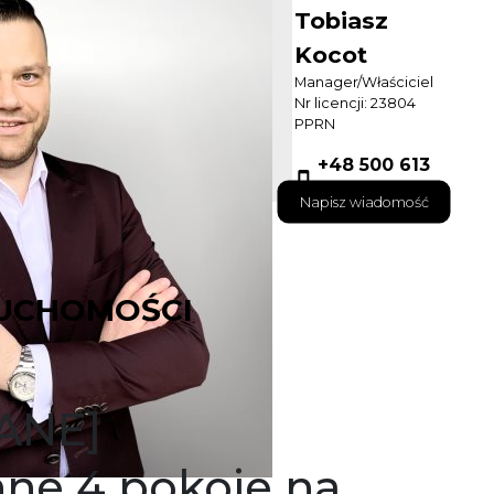
Tobiasz
Kocot
Manager/Właściciel
Nr licencji: 23804
PPRN
+48 500 613
132
Napisz wiadomość
UCHOMOŚCI
ANE]
nne 4 pokoje na