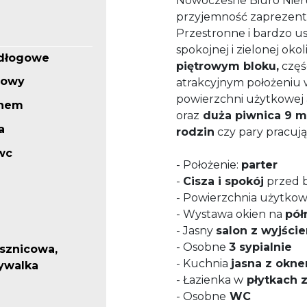
Nowoczesne Biuro Nie
przyjemność zaprezent
Przestronne i bardzo 
spokojnej i zielonej oko
odłogowe
piętrowym bloku,
częś
dowy
atrakcyjnym położeniu
powierzchni użytkowej
knem
oraz
duża piwnica 9 m
a
rodzin
czy pary pracują
wc
- Położenie:
parter
-
Cisza i spokój
przed 
- Powierzchnia użytko
- Wystawa okien na
pół
- Jasny
salon z wyjści
- Osobne
3 sypialnie
ysznicowa,
- Kuchnia
jasna z okn
mywalka
- Łazienka w
płytkach 
- Osobne
WC