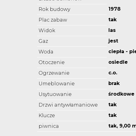
1978
Rok budowy
tak
Plac zabaw
las
Widok
jest
Gaz
ciepła - p
Woda
osiedle
Otoczenie
c.o.
Ogrzewanie
brak
Umeblowanie
środkowe
Usytuowanie
tak
Drzwi antywłamaniowe
tak
Klucze
tak, 9,00 
piwnica