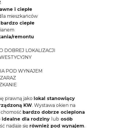
2
awne i ciepłe
dla mieszkańców
bardzo ciepłe
pianem
ania/remontu
O DOBREJ LOKALIZACJI
NWESTYCYJNY
E
NIA POD WYNAJEM
 ZARAZ
ZKANIE
mę prawną jako
lokal stanowiący
urządzoną KW
. Wystawa okien na
ruchomość
bardzo dobrze ocieplona
e
idealne dla rodziny
lub
osób
ść nadaje się
również pod wynajem
.