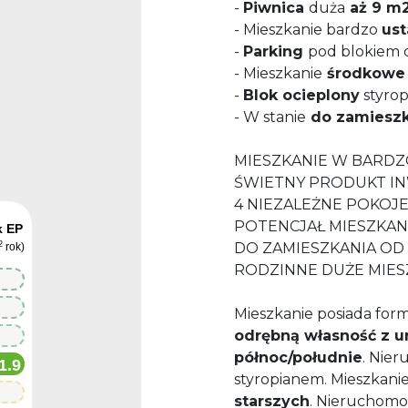
-
Piwnica
duża
aż 9 m
- Mieszkanie bardzo
ust
-
Parking
pod blokiem 
- Mieszkanie
środkowe 
-
Blok ocieplony
styro
- W stanie
do zamieszk
MIESZKANIE W BARDZ
ŚWIETNY PRODUKT I
4 NIEZALEŻNE POKOJ
POTENCJAŁ MIESZKA
k EP
2
DO ZAMIESZKANIA OD
rok)
RODZINNE DUŻE MIES
Mieszkanie posiada for
odrębną własność z 
północ/południe
. Nie
1.9
styropianem. Mieszkani
starszych
. Nieruchomo