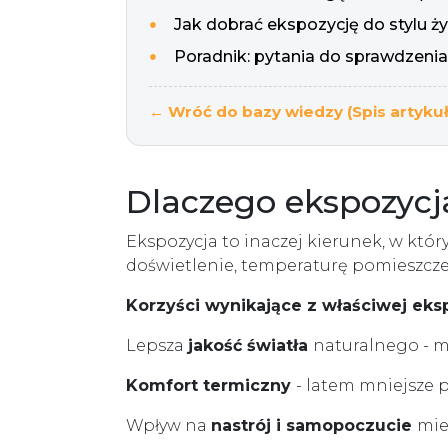
Jak dobrać ekspozycję do stylu ży
Poradnik: pytania do sprawdzenia
← Wróć do bazy wiedzy (Spis artyku
Dlaczego ekspozycj
Ekspozycja to inaczej kierunek, w któ
doświetlenie, temperaturę pomieszcze
Korzyści wynikające z właściwej eksp
Lepsza
jakość światła
naturalnego - m
Komfort termiczny
- latem mniejsze 
Wpływ na
nastrój i samopoczucie
mie