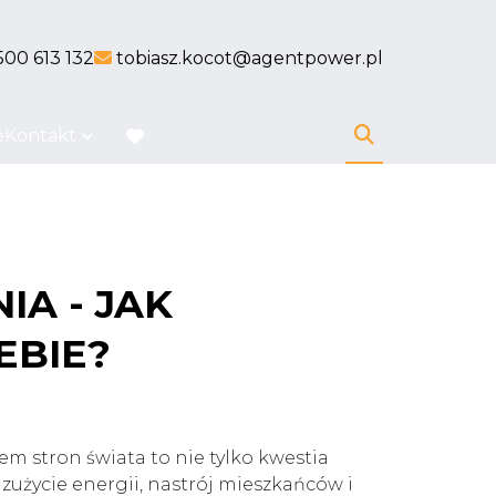
nk
link
500 613 132
tobiasz.kocot@agentpower.pl
e
Kontakt
favorite
A - JAK
EBIE?
m stron świata to nie tylko kwestia
, zużycie energii, nastrój mieszkańców i