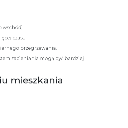
b wschód).
ięcej czasu.
miernego przegrzewania.
stem zacieniania mogą być bardziej
iu mieszkania