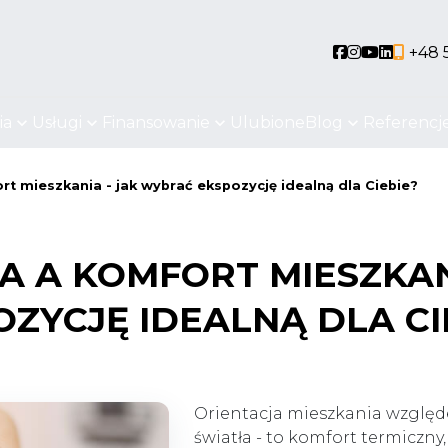
Social link
Social link
Social li
Social 
+48 
ia
Usługi
Finansowanie
Ulubione
Blog
Referencj
rt mieszkania - jak wybrać ekspozycję idealną dla Ciebie?
A A KOMFORT MIESZKANI
ZYCJĘ IDEALNĄ DLA CI
Orientacja mieszkania względe
światła - to komfort termiczny