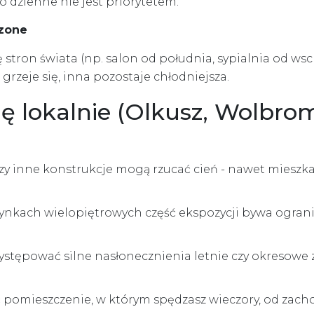
o dzienne nie jest priorytetem.
czone
stron świata (np. salon od południa, sypialnia od wsc
grzeje się, inna pozostaje chłodniejsza.
 lokalnie (Olkusz, Wolbrom
zy inne konstrukcje mogą rzucać cień - nawet mieszka
dynkach wielopiętrowych część ekspozycji bywa ograni
ystępować silne nasłonecznienia letnie czy okresowe
 pomieszczenie, w którym spędzasz wieczory, od zacho