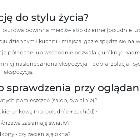
ję do stylu życia?
a biurowa powinna mieć światło dzienne (południe lu
ju dziennym i kuchni - miejsca, gdzie spędza się najw
ycje północne lub wschodnie pozwalają uniknąć nad
niej nasłoneczniona ekspozycja + dobra izolacja i sy
ą” ekspozycją.
do sprawdzenia przy oglądan
nych pomieszczeń (salon, sypialnie)?
okierunkową (np. południe + zachód)?
/drzewa zasłaniają światło?
alkony - czy zacieniają okna?