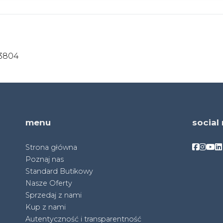
23804
menu
social
Facebo
Face
Fac
F
Strona główna
Poznaj nas
Standard Butikowy
Nasze Oferty
Sprzedaj z nami
Kup z nami
Autentyczność i transparentność