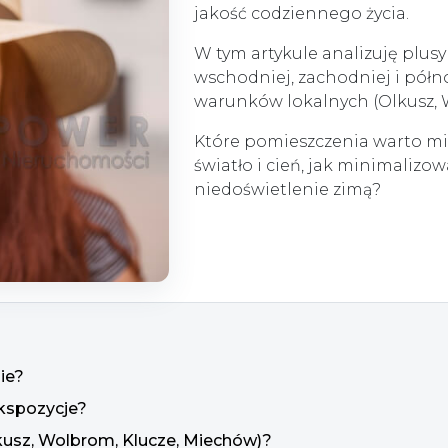
jakość codziennego życia.
W tym artykule analizuję plusy
wschodniej, zachodniej i półn
warunków lokalnych (Olkusz, 
Które pomieszczenia warto mie
światło i cień, jak minimalizo
niedoświetlenie zimą?
ie?
kspozycje?
kusz, Wolbrom, Klucze, Miechów)?