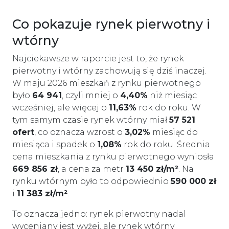
Co pokazuje rynek pierwotny i
wtórny
Najciekawsze w raporcie jest to, że rynek
pierwotny i wtórny zachowują się dziś inaczej.
W maju 2026 mieszkań z rynku pierwotnego
było
64 941
, czyli mniej o
4,40%
niż miesiąc
wcześniej, ale więcej o
11,63%
rok do roku. W
tym samym czasie rynek wtórny miał
57 521
ofert
, co oznacza wzrost o
3,02%
miesiąc do
miesiąca i spadek o
1,08%
rok do roku. Średnia
cena mieszkania z rynku pierwotnego wyniosła
669 856 zł
, a cena za metr
13 450 zł/m²
. Na
rynku wtórnym było to odpowiednio
590 000 zł
i
11 383 zł/m²
.
To oznacza jedno: rynek pierwotny nadal
wyceniany jest wyżej, ale rynek wtórny