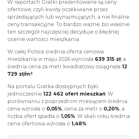
W raportach Gratki prezentowane są ceny
ofertowe, czyli kwoty oczekiwane przez
sprzedających lub wynajmujących, a nie finalne
ceny transakcyjne. To bardzo ważne, bo właśnie
ten szczegół najczęściej decyduje o błędnej
ocenie wartości mieszkania.
W całej Polsce średnia oferta cenowa
mieszkania w maju 2026 wyniosła
639 315 zł
, a
średnia cena za metr kwadratowy osiągnęła
12
729 zł/m²
.
Na portalu Gratka dostępnych było
jednocześnie
122 462 ofert mieszkań
. W
porównaniu z poprzednim miesiącem średnia
cena wzrosła o
0,05%
, cena za metr o
0,20%
, a
liczba ofert spadła o
1,05%
. W skali roku średnia
cena ofertowa wzrosła o
1,48%
.