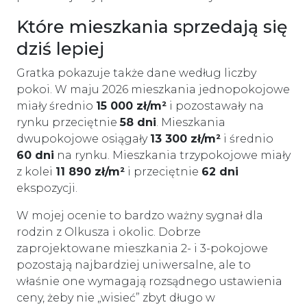
Które mieszkania sprzedają się
dziś lepiej
Gratka pokazuje także dane według liczby
pokoi. W maju 2026 mieszkania jednopokojowe
miały średnio
15 000 zł/m²
i pozostawały na
rynku przeciętnie
58 dni
. Mieszkania
dwupokojowe osiągały
13 300 zł/m²
i średnio
60 dni
na rynku. Mieszkania trzypokojowe miały
z kolei
11 890 zł/m²
i przeciętnie
62 dni
ekspozycji.
W mojej ocenie to bardzo ważny sygnał dla
rodzin z Olkusza i okolic. Dobrze
zaprojektowane mieszkania 2- i 3-pokojowe
pozostają najbardziej uniwersalne, ale to
właśnie one wymagają rozsądnego ustawienia
ceny, żeby nie „wisieć” zbyt długo w