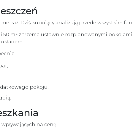
ieszczeń
ie metraż. Dziś kupujący analizują przede wszystkim fu
 50 m² z trzema ustawnie rozplanowanymi pokojami mo
 układem.
ecnie:
par,
dodatkowego pokoju,
ggią.
eszkania
 wpływających na cenę.