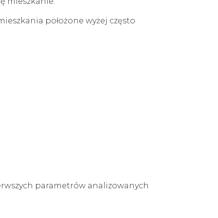
ę mieszkanie.
mieszkania położone wyżej często
 pierwszych parametrów analizowanych