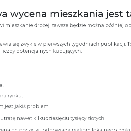
a wycena mieszkania jest 
stawi mieszkanie drożej, zawsze będzie można później ob
awia się zwykle w pierwszych tygodniach publikacji. T
j liczby potencjalnych kupujących.
a,
 na rynku,
m jest jakiś problem.
tratę nawet kilkudziesięciu tysięcy złotych.
y cena od początku odpowiada realiom lokalnego rynku