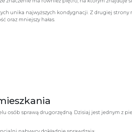
e znaczenie ma również piętro, na którym znajduje si
ch unika najwyższych kondygnacji. Z drugiej strony 
ść oraz mniejszy hałas.
mieszkania
 wielu osób sprawą drugorzędną. Dzisiaj jest jednym z
tencjalni nabywcy dokładnie sprawdzają: