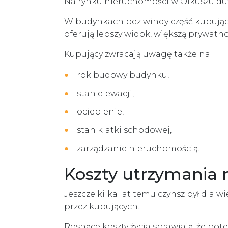
Na rynku nieruchomości w Olkuszu duż
W budynkach bez windy część kupujący
oferują lepszy widok, większą prywatno
Kupujący zwracają uwagę także na:
rok budowy budynku,
stan elewacji,
ocieplenie,
stan klatki schodowej,
zarządzanie nieruchomością.
Koszty utrzymania 
Jeszcze kilka lat temu czynsz był dla
przez kupujących.
Rosnące koszty życia sprawiają, że po