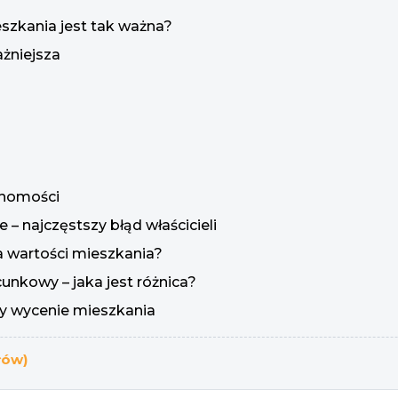
zkania jest tak ważna?
ażniejsza
chomości
 – najczęstszy błąd właścicieli
a wartości mieszkania?
nkowy – jaka jest różnica?
zy wycenie mieszkania
łów)