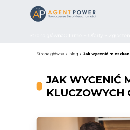
Strona główna
O firmie
Oferty
Zgłoszen
Strona główna
blog
Jak wycenić mieszkan
JAK WYCENIĆ 
KLUCZOWYCH 