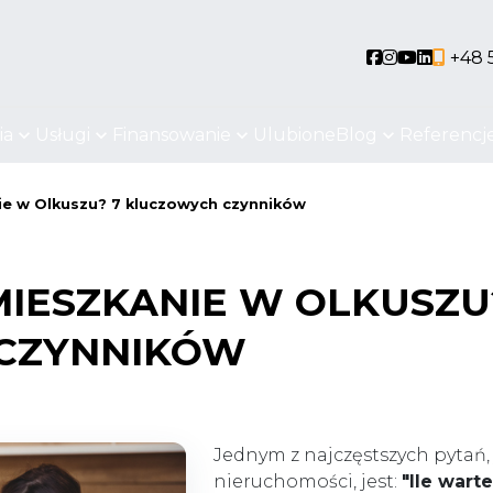
Social link
Social link
Social li
Social 
+48 
ia
Usługi
Finansowanie
Ulubione
Blog
Referencj
ie w Olkuszu? 7 kluczowych czynników
MIESZKANIE W OLKUSZU
CZYNNIKÓW
Jednym z najczęstszych pytań, j
nieruchomości, jest:
"Ile wart