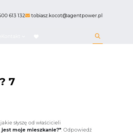
nk
link
500 613 132
tobiasz.kocot@agentpower.pl
e
Kontakt
favorite
? 7
akie słyszę od właścicieli
e jest moje mieszkanie?"
. Odpowiedź