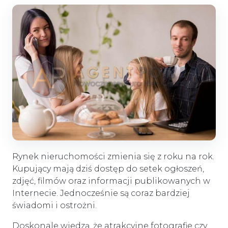
Rynek nieruchomości zmienia się z roku na rok.
Kupujący mają dziś dostęp do setek ogłoszeń,
zdjęć, filmów oraz informacji publikowanych w
Internecie. Jednocześnie są coraz bardziej
świadomi i ostrożni.
Doskonale wiedzą, że atrakcyjne fotografie czy