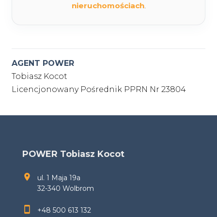
nieruchomościach
.
AGENT POWER
Tobiasz Kocot
Licencjonowany Pośrednik PPRN Nr 23804
POWER Tobiasz Kocot
ul. 1 Maja 19a
32-340 Wolbrom
+48 500 613 132