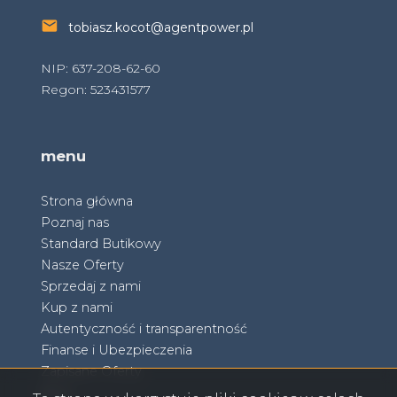
tobiasz.kocot@agentpower.pl
NIP: 637-208-62-60
Regon: 523431577
menu
Strona główna
Poznaj nas
Standard Butikowy
Nasze Oferty
Sprzedaj z nami
Kup z nami
Autentyczność i transparentność
Finanse i Ubezpieczenia
Zapisane Oferty
Blog