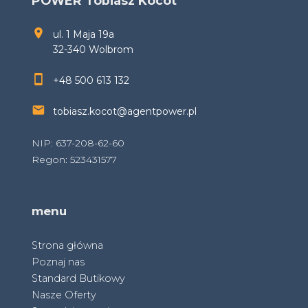
POWER Tobiasz Kocot
ul. 1 Maja 19a
32-340 Wolbrom
+48 500 613 132
tobiasz.kocot@agentpower.pl
NIP: 637-208-62-60
Regon: 523431577
menu
Strona główna
Poznaj nas
Standard Butikowy
Nasze Oferty