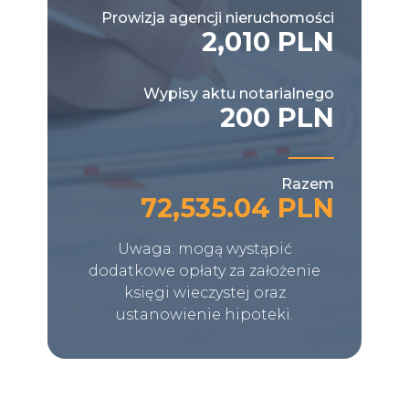
Prowizja agencji nieruchomości
2,010 PLN
Wypisy aktu notarialnego
200 PLN
Razem
72,535.04 PLN
Uwaga: mogą wystąpić
dodatkowe opłaty za założenie
księgi wieczystej oraz
ustanowienie hipoteki.