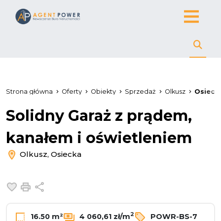
Strona główna
Oferty
Obiekty
Sprzedaż
Olkusz
Osieck
Solidny Garaż z prądem,
kanałem i oświetleniem
Olkusz, Osiecka
Dodaj do ulubionych
Drukuj
Udostępnij
2
16.50 m²
4 060,61 zł/m
POWR-BS-7