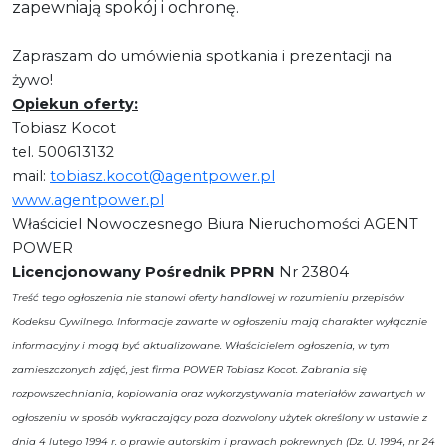
zapewniają spokój i ochronę.
Zapraszam do umówienia spotkania i prezentacji na
żywo!
Opiekun oferty:
Tobiasz Kocot
tel. 500613132
mail:
tobiasz.kocot@agentpower.pl
www.agentpower.pl
Właściciel Nowoczesnego Biura Nieruchomości AGENT
POWER
Licencjonowany Pośrednik PPRN
Nr 23804
Treść tego ogłoszenia nie stanowi oferty handlowej w rozumieniu przepisów
Kodeksu Cywilnego. Informacje zawarte w ogłoszeniu mają charakter wyłącznie
informacyjny i mogą być aktualizowane. Właścicielem ogłoszenia, w tym
zamieszczonych zdjęć, jest firma POWER Tobiasz Kocot. Zabrania się
rozpowszechniania, kopiowania oraz wykorzystywania materiałów zawartych w
ogłoszeniu w sposób wykraczający poza dozwolony użytek określony w ustawie z
dnia 4 lutego 1994 r. o prawie autorskim i prawach pokrewnych (Dz. U. 1994, nr 24