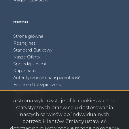
Regon: 523431577
menu
Strona główna
Poznaj nas
Standard Butikowy
Nasze Oferty
Sprzedaj z nami
Kup z nami
Autentyczność i transparentność
Finanse i Ubezpieczenia
Zapisane Oferty
Blog
Ta strona wykorzystuje pliki cookies w celach
Kontakt
statystycznych oraz w celu dostosowania
RODO
naszych serwisów do indywidualnych
potrzeb klientów. Zmiany ustawień
dotyczących plików cookie można dokonać w