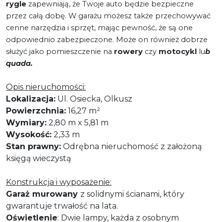
rygle
zapewniają, że Twoje auto będzie bezpieczne
przez całą dobę. W garażu możesz także przechowywać
cenne narzędzia i sprzęt, mając pewność, że są one
odpowiednio zabezpieczone. Może on również dobrze
służyć jako pomieszczenie na
rowery
czy
motocykl
lu
b
quada.
Opis nieruchomości:
Lokalizacja:
Ul. Osiecka, Olkusz
Powierzchnia:
16,27 m²
Wymiary:
2,80 m x 5,81 m
Wysokość:
2,33 m
Stan prawny:
Odrębna nieruchomość z założoną
księgą wieczystą
Konstrukcja i wyposażenie:
Garaż murowany
z solidnymi ścianami, który
gwarantuje trwałość na lata.
Oświetlenie
: Dwie lampy, każda z osobnym