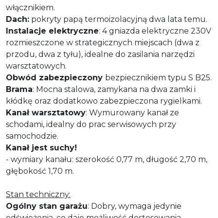
włącznikiem.
Dach:
pokryty papą termoizolacyjną dwa lata temu.
Instalacje elektryczne
: 4 gniazda elektryczne 230V
rozmieszczone w strategicznych miejscach (dwa z
przodu, dwa z tyłu), idealne do zasilania narzędzi
warsztatowych.
Obwód zabezpieczony
bezpiecznikiem typu S B25.
Brama
: Mocna stalowa, zamykana na dwa zamki i
kłódkę oraz dodatkowo zabezpieczona rygielkami.
Kanał warsztatowy
: Wymurowany kanał ze
schodami, idealny do prac serwisowych przy
samochodzie.
Kanał jest suchy!
- wymiary kanału: szerokość 0,77 m, długość 2,70 m,
głębokość 1,70 m.
Stan techniczny:
Ogólny stan garażu
: Dobry, wymaga jedynie
odświeżenia, co daje możliwość dostosowania