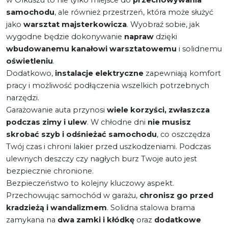
samochodu
, ale również przestrzeń, która może służyć
jako
warsztat majsterkowicza
. Wyobraź sobie, jak
wygodne będzie dokonywanie
napraw
dzięki
wbudowanemu kanałowi warsztatowemu
i solidnemu
oświetleniu
.
Dodatkowo,
instalacje elektryczne
zapewniają komfort
pracy i możliwość podłączenia wszelkich potrzebnych
narzędzi.
Garażowanie auta przynosi
wiele korzyści, zwłaszcza
podczas zimy i ulew
. W chłodne dni
nie musisz
skrobać szyb i odśnieżać samochodu
, co oszczędza
Twój czas i chroni lakier przed uszkodzeniami. Podczas
ulewnych deszczy czy nagłych burz Twoje auto jest
bezpiecznie chronione.
Bezpieczeństwo to kolejny kluczowy aspekt.
Przechowując samochód w garażu,
chronisz go przed
kradzieżą i wandalizmem
. Solidna stalowa brama
zamykana na
dwa zamki i kłódkę
oraz
dodatkowe