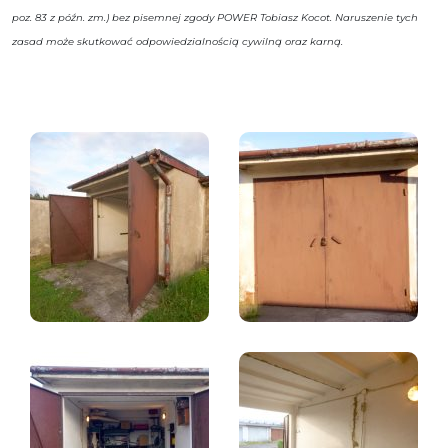
poz. 83 z późn. zm.) bez pisemnej zgody POWER Tobiasz Kocot. Naruszenie tych
zasad może skutkować odpowiedzialnością cywilną oraz karną.