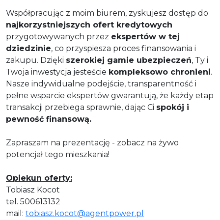
Współpracując z moim biurem, zyskujesz dostęp do
najkorzystniejszych ofert kredytowych
przygotowywanych przez
ekspertów w tej
dziedzinie
, co przyspiesza proces finansowania i
zakupu. Dzięki
szerokiej gamie ubezpieczeń
, Ty i
Twoja inwestycja jesteście
kompleksowo chronieni
.
Nasze indywidualne podejście, transparentność i
pełne wsparcie ekspertów gwarantują, że każdy etap
transakcji przebiega sprawnie, dając Ci
spokój i
pewność finansową.
Zapraszam na prezentację - zobacz na żywo
potencjał tego mieszkania!
Opiekun oferty:
Tobiasz Kocot
tel. 500613132
mail:
tobiasz.kocot@agentpower.pl