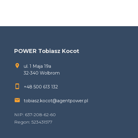
POWER Tobiasz Kocot
ul. 1 Maja 19a
32-340 Wolbrom
+48 500 613 132
tobiasz.kocot@agentpower.pl
NIP: 637-208-62-60
Regon: 523431577