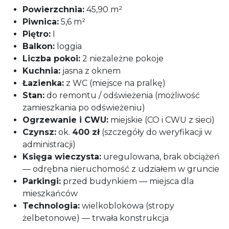
Powierzchnia:
45,90 m²
Piwnica:
5,6 m²
Piętro:
I
Balkon:
loggia
Liczba pokoi:
2 niezależne pokoje
Kuchnia:
jasna z oknem
Łazienka:
z WC (miejsce na pralkę)
Stan:
do remontu / odświeżenia (możliwość
zamieszkania po odświeżeniu)
Ogrzewanie i CWU:
miejskie (CO i CWU z sieci)
Czynsz:
ok.
400 zł
(szczegóły do weryfikacji w
administracji)
Księga wieczysta:
uregulowana, brak obciążeń
— odrębna nieruchomość z udziałem w gruncie
Parkingi:
przed budynkiem — miejsca dla
mieszkańców
Technologia:
wielkoblokowa (stropy
żelbetonowe) — trwała konstrukcja