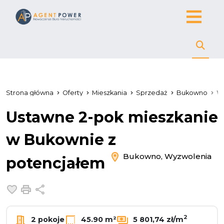
Strona główna
Oferty
Mieszkania
Sprzedaż
Bukowno
W
Ustawne 2-pok mieszkanie
w Bukownie z
Bukowno, Wyzwolenia
potencjałem
Dodaj do ulubionych
Drukuj
Udostępnij
2
2 pokoje
45.90 m²
5 801,74 zł/m