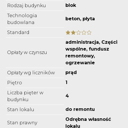
blok
Rodzaj budynku
Technologia
beton, płyta
budowlana
Standard
administracja, Części
wspólne, fundusz
Opłaty w czynszu
remontowy,
ogrzewanie
prąd
Opłaty wg liczników
1
Piętro
Liczba pięter w
4
budynku
do remontu
Stan lokalu
Odrębna własność
Stan prawny
lokalu