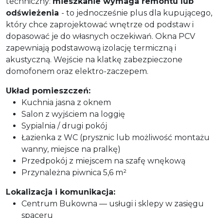
techniczny:
mieszkanie wymaga remontu lub
odświeżenia
- to jednocześnie plus dla kupującego,
który chce zaprojektować wnętrze od podstaw i
dopasować je do własnych oczekiwań. Okna PCV
zapewniają podstawową izolację termiczną i
akustyczną. Wejście na klatkę zabezpieczone
domofonem oraz elektro-zaczepem.
Układ pomieszczeń:
Kuchnia jasna z oknem
Salon z wyjściem na loggię
Sypialnia / drugi pokój
Łazienka z WC (prysznic lub możliwość montażu
wanny, miejsce na pralkę)
Przedpokój z miejscem na szafę wnękową
Przynależna piwnica 5,6 m²
Lokalizacja i komunikacja:
Centrum Bukowna — usługi i sklepy w zasięgu
spaceru