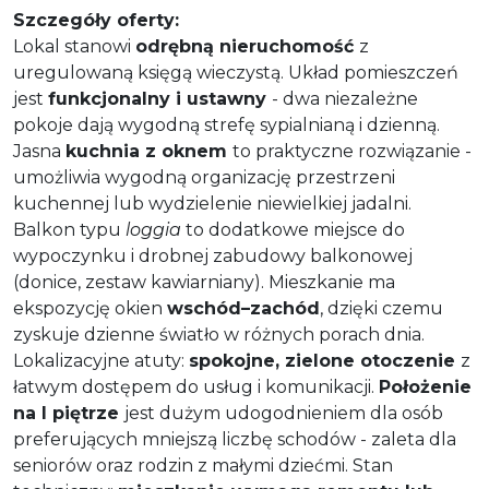
Szczegóły oferty:
Lokal stanowi
odrębną nieruchomość
z
uregulowaną księgą wieczystą. Układ pomieszczeń
jest
funkcjonalny i ustawny
- dwa niezależne
pokoje dają wygodną strefę sypialnianą i dzienną.
Jasna
kuchnia z oknem
to praktyczne rozwiązanie -
umożliwia wygodną organizację przestrzeni
kuchennej lub wydzielenie niewielkiej jadalni.
Balkon typu
loggia
to dodatkowe miejsce do
wypoczynku i drobnej zabudowy balkonowej
(donice, zestaw kawiarniany). Mieszkanie ma
ekspozycję okien
wschód–zachód
, dzięki czemu
zyskuje dzienne światło w różnych porach dnia.
Lokalizacyjne atuty:
spokojne, zielone otoczenie
z
łatwym dostępem do usług i komunikacji.
Położenie
na I piętrze
jest dużym udogodnieniem dla osób
preferujących mniejszą liczbę schodów - zaleta dla
seniorów oraz rodzin z małymi dziećmi. Stan