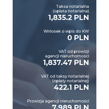
Taksa notarialna
(opłata notarialna)
1,835.2 PLN
Wniosek o wpis do KW
0 PLN
VAT od prowizji
agencji nieruchomości
1,837.47 PLN
VAT od taksy notarialnej
(opłaty notarialnej)
422.1 PLN
Prowizja agencji nieruchomości
7,989 PLN