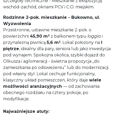
szczegóły techniczne - Mieszkanie z ekspozycją
wschód-zachód, oknami PCV i C.O. miejskim.
Rodzinne 2-pok. mieszkanie - Bukowno, ul.
Wyzwolenia
Przestronne, ustawne mieszkanie 2-pok. o
powierzchni
45,90 m²
z balkonem typu
loggia
i
przynależną piwnicą
5,6 m²
. Lokal położony na
I
piętrze
, idealny dla pary, seniora lub jako inwestycja
pod wynajem. Spokojna okolica, szybki dojazd do
Olkusza i aglomeracji - świetna propozycja „do
zamieszkania po odświeżeniu” lub do modernizacji
pod własny styl. Lokal cechuje funkcjonalny,
klasyczny układ pomieszczeń, który daje
wiele
możliwości aranżacyjnych
— od zachowania
obecnego rozdziału na cztery pokoje, po
modyfikacje.
Najważniejsze atuty: