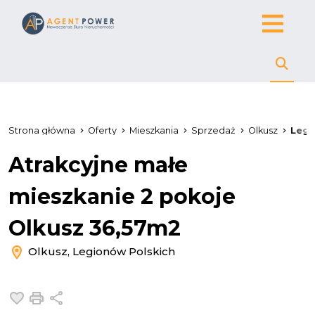
Strona główna
Oferty
Mieszkania
Sprzedaż
Olkusz
Legi
Atrakcyjne małe
mieszkanie 2 pokoje
Olkusz 36,57m2
Olkusz, Legionów Polskich
Dodaj do ulubionych
Drukuj
Udostępnij