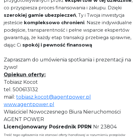
przygotowywanych przez
ekspertów w tej dziedzinie
,
co przyspiesza proces finansowania i zakupu. Dzięki
szerokiej gamie ubezpieczeń
, Ty i Twoja inwestycja
jesteście
kompleksowo chronieni
. Nasze indywidualne
podejście, transparentność i pełne wsparcie ekspertów
gwarantują, że każdy etap transakcji przebiega sprawnie,
dając Ci
spokój i pewność finansową
Zapraszam do umówienia spotkania i prezentacji na
żywo!
Opiekun oferty:
Tobiasz Kocot
tel. 500613132
mail:
tobiasz.kocot@agentpower.pl
www.agentpower.pl
Właściciel Nowoczesnego Biura Nieruchomości
AGENT POWER
Licencjonowany Pośrednik PPRN
Nr 23804
Treść tego ogłoszenia nie stanowi oferty handlowej w rozumieniu przepisów