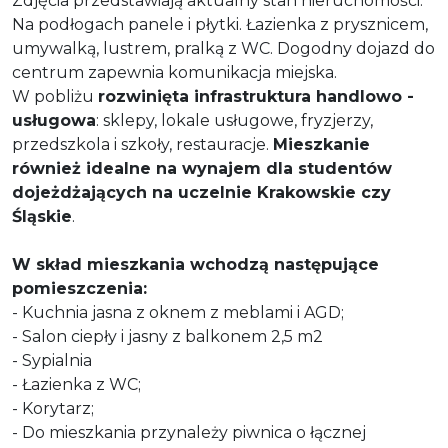
Zdjęcia przedstawiają aktualny stan nieruchomości.
Na podłogach panele i płytki. Łazienka z prysznicem,
umywalką, lustrem, pralką z WC. Dogodny dojazd do
centrum zapewnia komunikacja miejska.
W pobliżu
rozwinięta infrastruktura handlowo -
usługowa
: sklepy, lokale usługowe, fryzjerzy,
przedszkola i szkoły, restauracje.
Mieszkanie
również idealne na wynajem dla studentów
dojeżdżających na uczelnie Krakowskie czy
Śląskie
.
W skład mieszkania wchodzą następujące
pomieszczenia:
- Kuchnia jasna z oknem z meblami i AGD;
- Salon ciepły i jasny z balkonem 2,5 m2
- Sypialnia
- Łazienka z WC;
- Korytarz;
- Do mieszkania przynależy piwnica o łącznej