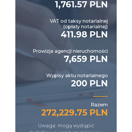
1,761.57 PLN
VAT od taksy notarialnej
(opłaty notarialnej)
411.98 PLN
Prowizja agencji nieruchomości
7,659 PLN
Wypisy aktu notarialnego
200 PLN
Razem
272,229.75 PLN
Uwaga: mogą wystąpić