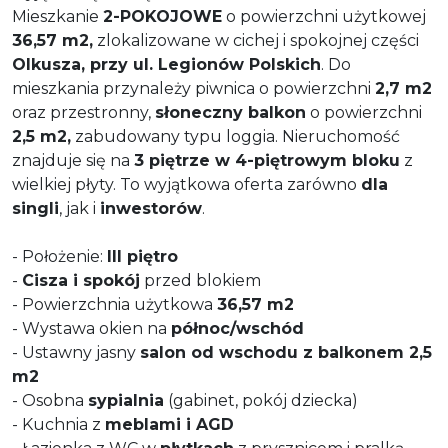
Mieszkanie
2-POKOJOWE
o powierzchni użytkowej
36,57 m2,
zlokalizowane w cichej i spokojnej części
Olkusza, przy ul. Legionów Polskich
. Do
mieszkania przynależy piwnica o powierzchni
2,7 m2
oraz przestronny,
słoneczny balkon
o powierzchni
2,5 m2,
zabudowany typu loggia. Nieruchomość
znajduje się na
3 piętrze w 4-piętrowym bloku
z
wielkiej płyty. To wyjątkowa oferta zarówno
dla
singli
, jak i
inwestorów
.
- Położenie:
III piętro
-
Cisza i spokój
przed blokiem
- Powierzchnia użytkowa
36,57 m2
- Wystawa okien na
północ/wschód
- Ustawny jasny
salon od wschodu z balkonem 2,5
m2
- Osobna
sypialnia
(gabinet, pokój dziecka)
- Kuchnia z
meblami i AGD