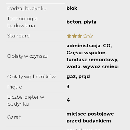
blok
Rodzaj budynku
Technologia
beton, płyta
budowlana
Standard
administracja, CO,
Części wspólne,
Opłaty w czynszu
fundusz remontowy,
woda, wywóz śmieci
gaz, prąd
Opłaty wg liczników
3
Piętro
Liczba pięter w
4
budynku
miejsce postojowe
Garaż
przed budynkiem