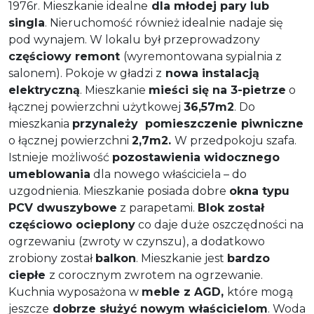
1976r. Mieszkanie idealne
dla młodej pary lub
singla
. Nieruchomość również idealnie nadaje się
pod wynajem. W lokalu był przeprowadzony
częściowy remont
(wyremontowana sypialnia z
salonem). Pokoje w gładzi z
nowa instalacją
elektryczną
. Mieszkanie
mieści się na 3-pietrze
o
łącznej powierzchni użytkowej
36,57m2
. Do
mieszkania
przynależy pomieszczenie piwniczne
o łącznej powierzchni
2,7m2.
W przedpokoju szafa.
Istnieje możliwość
pozostawienia widocznego
umeblowania
dla nowego właściciela – do
uzgodnienia. Mieszkanie posiada dobre
okna typu
PCV dwuszybowe
z parapetami.
Blok został
częściowo ocieplony
co daje duże oszczędności na
ogrzewaniu (zwroty w czynszu), a dodatkowo
zrobiony został
balkon
. Mieszkanie jest
bardzo
ciepłe
z corocznym zwrotem na ogrzewanie.
Kuchnia wyposażona w
meble z AGD,
które mogą
jeszcze
dobrze służyć nowym właścicielom
. Woda