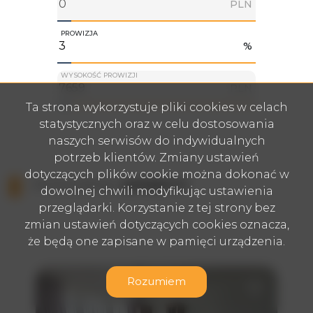
PLN
PROWIZJA
%
WYSOKOŚĆ PROWIZJI
PLN
Ta strona wykorzystuje pliki cookies w celach
statystycznych oraz w celu dostosowania
naszych serwisów do indywidualnych
potrzeb klientów. Zmiany ustawień
dotyczących plików cookie można dokonać w
PODOBNE
OFERTY
dowolnej chwili modyfikując ustawienia
przeglądarki. Korzystanie z tej strony bez
zmian ustawień dotyczących cookies oznacza,
że będą one zapisane w pamięci urządzenia.
Rozumiem
Dodaj do ulub