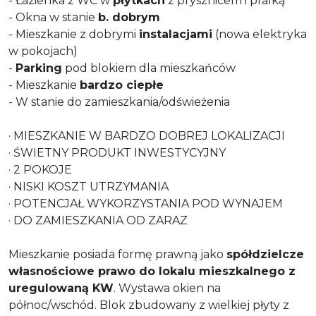
- Łazienka z WC w
płytkach
z prysznicem i pralką
- Okna w stanie
b. dobrym
- Mieszkanie z dobrymi
instalacjami
(nowa elektryka
w pokojach)
-
Parking
pod blokiem dla mieszkańców
- Mieszkanie
bardzo ciepłe
- W stanie do zamieszkania/odświeżenia
· MIESZKANIE W BARDZO DOBREJ LOKALIZACJI
· ŚWIETNY PRODUKT INWESTYCYJNY
· 2 POKOJE
· NISKI KOSZT UTRZYMANIA
· POTENCJAŁ WYKORZYSTANIA POD WYNAJEM
· DO ZAMIESZKANIA OD ZARAZ
Mieszkanie posiada formę prawną jako
spółdzielcze
własnościowe prawo do lokalu mieszkalnego z
uregulowaną KW
. Wystawa okien na
północ/wschód. Blok zbudowany z wielkiej płyty z