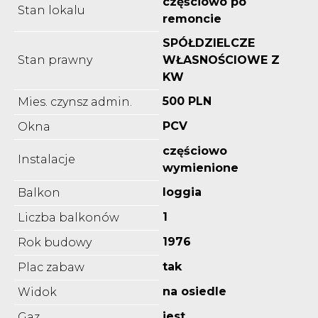
częściowo po
Stan lokalu
remoncie
SPÓŁDZIELCZE
Stan prawny
WŁASNOŚCIOWE Z
KW
500 PLN
Mies. czynsz admin.
PCV
Okna
częściowo
Instalacje
wymienione
loggia
Balkon
1
Liczba balkonów
1976
Rok budowy
tak
Plac zabaw
na osiedle
Widok
jest
Gaz