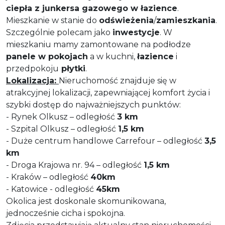
ciepła z junkersa gazowego w łazience
.
Mieszkanie w stanie do
odświeżenia
/
zamieszkania
.
Szczególnie polecam jako
inwestycje
. W
mieszkaniu mamy zamontowane na podłodze
panele w pokojach
a w kuchni,
łazience
i
przedpokoju
płytki
.
Lokalizacja:
Nieruchomość znajduje się w
atrakcyjnej lokalizacji, zapewniającej komfort życia i
szybki dostęp do najważniejszych punktów:
- Rynek Olkusz – odległość
3 km
- Szpital Olkusz – odległość
1,5 km
- Duże centrum handlowe Carrefour – odległość
3,5
km
- Droga Krajowa nr. 94 – odległość
1,5 km
- Kraków – odległość
40km
- Katowice - odległość
45km
Okolica jest doskonale skomunikowana,
jednocześnie cicha i spokojna.