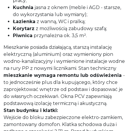
pracy;
Kuchnia
jasna z oknem (meble i AGD - starsze,
do wykorzystania lub wymiany);
Łazienka
z wanną, WC i pralką;
Korytarz
z możliwością zabudowy szafą;
Piwnica
przynależna ok. 3,5 m².
Mieszkanie posiada działającą, starszą instalację
elektryczną (aluminium) oraz wymieniony pion
wodno-kanalizacyjny i wymienione instalacje wodne
na rury PP z nowymi licznikami. Stan techniczny
mieszkanie wymaga remontu lub odświeżenia
-
to jednocześnie plus dla kupującego, który chce
zaprojektować wnętrze od podstaw i dopasować je
do własnych oczekiwań. Okna PCV zapewniają
podstawową izolację termiczną i akustyczną.
Stan budynku i klatki:
Wejście do bloku zabezpieczone elektro-zamkiem,
zamontowany domofon. Klatka schodowa duża i