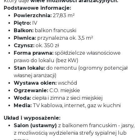
który daje
wiele możliwości aranżacyjnych.
Podstawowe informacje:
Powierzchnia:
27,83 m²
Piętro:
IV
Balkon:
balkon francuski
Piwnica:
przynależna ok. 3,5 m²
Czynsz:
ok. 350 zł
Forma prawna:
spółdzielcze własnościowe
prawo do lokalu (bez KW)
Stan lokalu:
do remontu (ogromny potencjał
własnej aranżacji)
Wystawa okien:
wschód
Ogrzewanie:
C.O. miejskie
Woda:
ciepła i zimna z sieci miejskiej
Media:
TV kablowa, internet, gaz w kuchni
Układ i wyposażenie:
Salon (ustawny)
z balkonem francuskim - jasny,
z możliwością wydzielenia strefy sypialnej lub