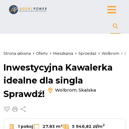
Strona główna
Oferty
Mieszkania
Sprzedaż
Wolbrom
Sk
Inwestycyjna Kawalerka
idealne dla singla
Wolbrom, Skalska
Sprawdź!
Dodaj do ulubionych
Drukuj
Udostępnij
2
1 pokoj
27.83 m²
5 946,82 zł/m