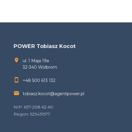
POWER Tobiasz Kocot
ul. 1 Maja 19a
32-340 Wolbrom
+48 500 613 132
tobiasz.kocot@agentpower.pl
NIP: 637-208-62-60
Regon: 523431577