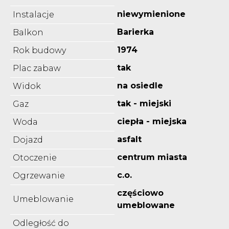
niewymienione
Instalacje
Barierka
Balkon
1974
Rok budowy
tak
Plac zabaw
na osiedle
Widok
tak - miejski
Gaz
ciepła - miejska
Woda
asfalt
Dojazd
centrum miasta
Otoczenie
c.o.
Ogrzewanie
częściowo
Umeblowanie
umeblowane
Odległość do