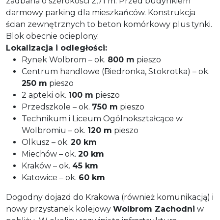
zadbana o szerokości 2,71 m. Przed budynkiem
darmowy parking dla mieszkańców. Konstrukcja
ścian zewnętrznych to beton komórkowy plus tynki.
Blok obecnie ocieplony.
Lokalizacja i odległości:
Rynek Wolbrom – ok.
800 m
pieszo
Centrum handlowe (Biedronka, Stokrotka) – ok.
250 m
pieszo
2 apteki
ok.
100 m
pieszo
Przedszkole – ok.
750 m
pieszo
Technikum i Liceum Ogólnokształcące w
Wolbromiu
– ok.
120 m
pieszo
Olkusz – ok.
20 km
Miechów – ok.
20 km
Kraków – ok.
45 km
Katowice – ok.
60 km
Dogodny dojazd do Krakowa (również komunikacją) i
nowy przystanek kolejowy
Wolbrom Zachodni
w