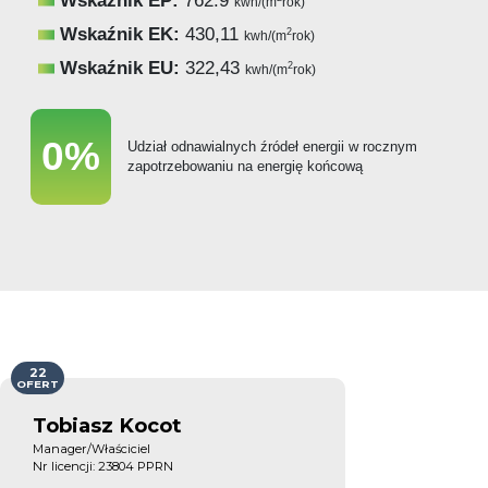
Wskaźnik EP:
762.9
kwh/(m
rok)
Wskaźnik EK:
430,11
2
kwh/(m
rok)
Wskaźnik EU:
322,43
2
kwh/(m
rok)
0%
Udział odnawialnych źródeł energii w rocznym
zapotrzebowaniu na energię końcową
22
OFERT
Tobiasz Kocot
Manager/Właściciel
Nr licencji: 23804 PPRN