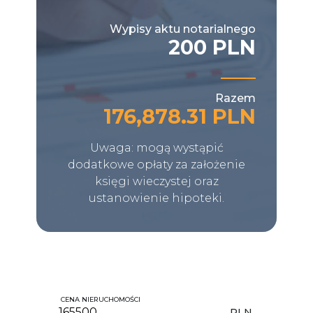
Wypisy aktu notarialnego
200 PLN
Razem
176,878.31 PLN
Uwaga: mogą wystąpić
dodatkowe opłaty za założenie
księgi wieczystej oraz
ustanowienie hipoteki.
CENA NIERUCHOMOŚCI
PLN