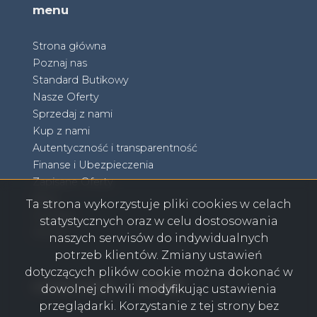
menu
Strona główna
Poznaj nas
Standard Butikowy
Nasze Oferty
Sprzedaj z nami
Kup z nami
Autentyczność i transparentność
Finanse i Ubezpieczenia
Zapisane Oferty
Blog
Ta strona wykorzystuje pliki cookies w celach
Kontakt
statystycznych oraz w celu dostosowania
RODO
naszych serwisów do indywidualnych
potrzeb klientów. Zmiany ustawień
dotyczących plików cookie można dokonać w
Facebook
Facebook
Facebook
Facebook
social media
dowolnej chwili modyfikując ustawienia
przeglądarki. Korzystanie z tej strony bez