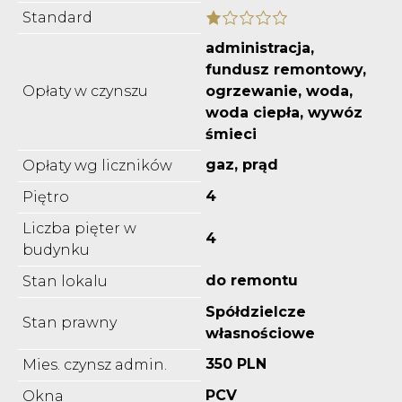
Standard
administracja,
fundusz remontowy,
Opłaty w czynszu
ogrzewanie, woda,
woda ciepła, wywóz
śmieci
gaz, prąd
Opłaty wg liczników
4
Piętro
Liczba pięter w
4
budynku
do remontu
Stan lokalu
Spółdzielcze
Stan prawny
własnościowe
350 PLN
Mies. czynsz admin.
PCV
Okna