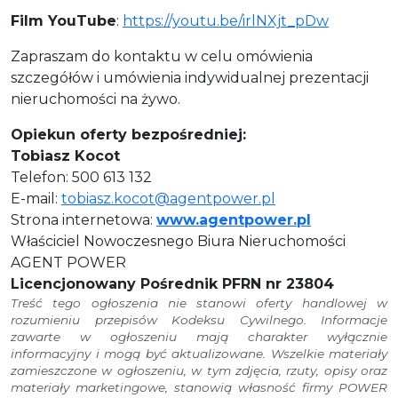
Film YouTube
:
https://youtu.be/irlNXjt_pDw
Zapraszam do kontaktu w celu omówienia
szczegółów i umówienia indywidualnej prezentacji
nieruchomości na żywo.
Opiekun oferty bezpośredniej:
Tobiasz Kocot
Telefon: 500 613 132
E-mail:
tobiasz.kocot@agentpower.pl
Strona internetowa:
www.agentpower.pl
Właściciel Nowoczesnego Biura Nieruchomości
AGENT POWER
Licencjonowany Pośrednik PFRN nr 23804
Treść tego ogłoszenia nie stanowi oferty handlowej w
rozumieniu przepisów Kodeksu Cywilnego. Informacje
zawarte w ogłoszeniu mają charakter wyłącznie
informacyjny i mogą być aktualizowane. Wszelkie materiały
zamieszczone w ogłoszeniu, w tym zdjęcia, rzuty, opisy oraz
materiały marketingowe, stanowią własność firmy POWER