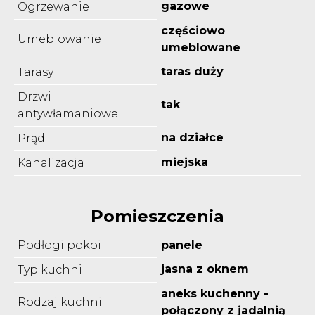
gazowe
Ogrzewanie
częściowo
Umeblowanie
umeblowane
taras duży
Tarasy
Drzwi
tak
antywłamaniowe
na działce
Prąd
miejska
Kanalizacja
Pomieszczenia
Podłogi pokoi
panele
jasna z oknem
Typ kuchni
aneks kuchenny -
Rodzaj kuchni
połączony z jadalnią