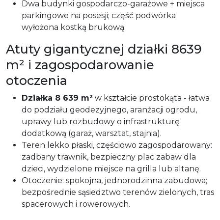
Dwa budynki gospodarczo-garażowe + miejsca
parkingowe na posesji; część podwórka
wyłożona kostką brukową.
Atuty gigantycznej działki 8639
m² i zagospodarowanie
otoczenia
Działka 8 639 m²
w kształcie prostokąta - łatwa
do podziału geodezyjnego, aranżacji ogrodu,
uprawy lub rozbudowy o infrastrukturę
dodatkową (garaż, warsztat, stajnia).
Teren lekko płaski, częściowo zagospodarowany:
zadbany trawnik, bezpieczny plac zabaw dla
dzieci, wydzielone miejsce na grilla lub altanę.
Otoczenie: spokojna, jednorodzinna zabudowa;
bezpośrednie sąsiedztwo terenów zielonych, tras
spacerowych i rowerowych.