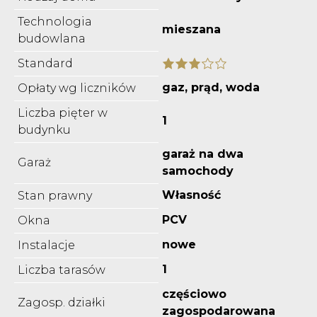
Technologia
mieszana
budowlana
Standard
gaz, prąd, woda
Opłaty wg liczników
Liczba pięter w
1
budynku
garaż na dwa
Garaż
samochody
Własność
Stan prawny
PCV
Okna
nowe
Instalacje
1
Liczba tarasów
częściowo
Zagosp. działki
zagospodarowana