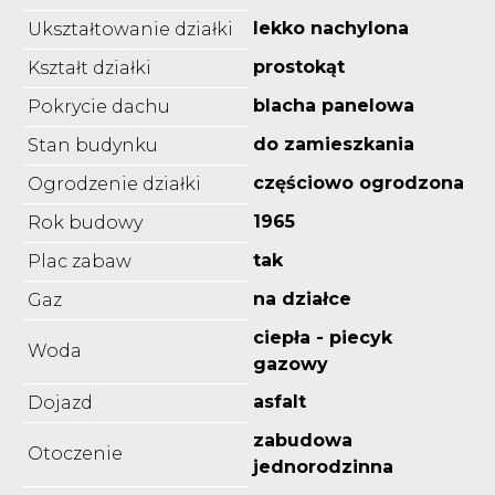
lekko nachylona
Ukształtowanie działki
prostokąt
Kształt działki
blacha panelowa
Pokrycie dachu
do zamieszkania
Stan budynku
częściowo ogrodzona
Ogrodzenie działki
1965
Rok budowy
tak
Plac zabaw
na działce
Gaz
ciepła - piecyk
Woda
gazowy
asfalt
Dojazd
zabudowa
Otoczenie
jednorodzinna