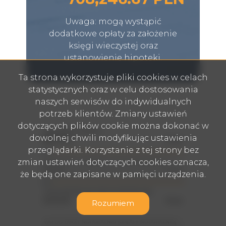
Uwaga: mogą wystąpić
dodatkowe opłaty za założenie
księgi wieczystej oraz
ustanowienie hipoteki.
Ta strona wykorzystuje pliki cookies w celach
statystycznych oraz w celu dostosowania
naszych serwisów do indywidualnych
potrzeb klientów. Zmiany ustawień
dotyczących plików cookie można dokonać w
CENA NIERUCHOMOŚCI
dowolnej chwili modyfikując ustawienia
PLN
przeglądarki. Korzystanie z tej strony bez
zmian ustawień dotyczących cookies oznacza,
PODATEK OD CZYNNOŚCI CYWILNO-PRAWNYCH
PLN
że będą one zapisane w pamięci urządzenia.
TAKSA NOTARIALNA (OPŁATA NOTARIALNA)
PLN
Rozumiem
VAT OD TAKSY NOTARIALNEJ (OPŁATY NOTARIALNEJ)