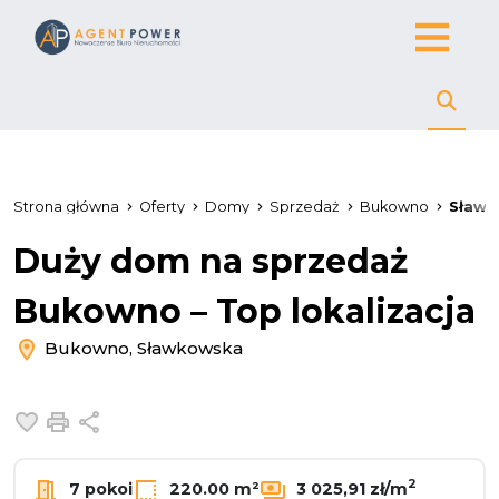
Strona główna
Oferty
Domy
Sprzedaż
Bukowno
Sławk
Duży dom na sprzedaż
Bukowno – Top lokalizacja
Bukowno, Sławkowska
Dodaj do ulubionych
Drukuj
Udostępnij
2
7 pokoi
220.00 m²
3 025,91 zł/m