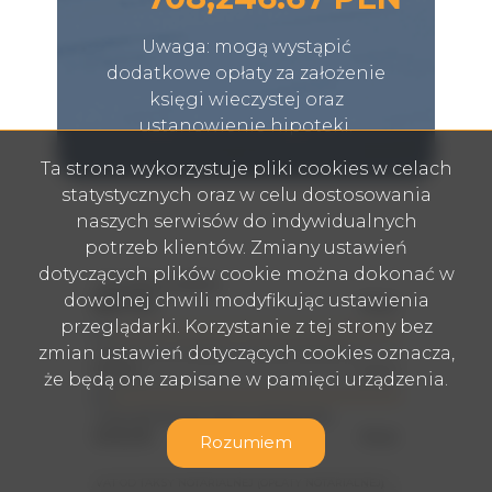
Uwaga: mogą wystąpić
dodatkowe opłaty za założenie
księgi wieczystej oraz
ustanowienie hipoteki.
Ta strona wykorzystuje pliki cookies w celach
statystycznych oraz w celu dostosowania
naszych serwisów do indywidualnych
potrzeb klientów. Zmiany ustawień
dotyczących plików cookie można dokonać w
CENA NIERUCHOMOŚCI
dowolnej chwili modyfikując ustawienia
PLN
przeglądarki. Korzystanie z tej strony bez
zmian ustawień dotyczących cookies oznacza,
PODATEK OD CZYNNOŚCI CYWILNO-PRAWNYCH
PLN
że będą one zapisane w pamięci urządzenia.
TAKSA NOTARIALNA (OPŁATA NOTARIALNA)
PLN
Rozumiem
VAT OD TAKSY NOTARIALNEJ (OPŁATY NOTARIALNEJ)