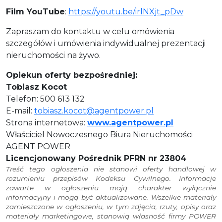
Film YouTube
:
https://youtu.be/irlNXjt_pDw
Zapraszam do kontaktu w celu omówienia
szczegółów i umówienia indywidualnej prezentacji
nieruchomości na żywo.
Opiekun oferty bezpośredniej:
Tobiasz Kocot
Telefon: 500 613 132
E-mail:
tobiasz.kocot@agentpower.pl
Strona internetowa:
www.agentpower.pl
Właściciel Nowoczesnego Biura Nieruchomości
AGENT POWER
Licencjonowany Pośrednik PFRN nr 23804
Treść tego ogłoszenia nie stanowi oferty handlowej w
rozumieniu przepisów Kodeksu Cywilnego. Informacje
zawarte w ogłoszeniu mają charakter wyłącznie
informacyjny i mogą być aktualizowane. Wszelkie materiały
zamieszczone w ogłoszeniu, w tym zdjęcia, rzuty, opisy oraz
materiały marketingowe, stanowią własność firmy POWER