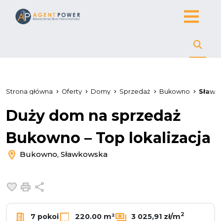
Strona główna
Oferty
Domy
Sprzedaż
Bukowno
Sławk
Duży dom na sprzedaż
Bukowno – Top lokalizacja
Bukowno, Sławkowska
Dodaj do ulubionych
Drukuj
Udostępnij
2
7 pokoi
220.00 m²
3 025,91 zł/m