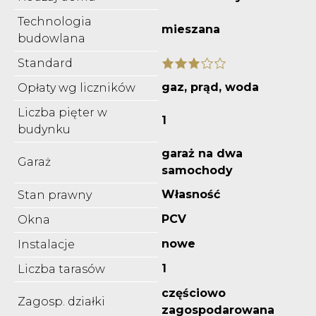
Technologia
mieszana
budowlana
Standard
gaz, prąd, woda
Opłaty wg liczników
Liczba pięter w
1
budynku
garaż na dwa
Garaż
samochody
Własność
Stan prawny
PCV
Okna
nowe
Instalacje
1
Liczba tarasów
częściowo
Zagosp. działki
zagospodarowana