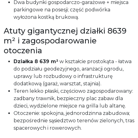
Dwa budynki gospodarczo-garażowe + miejsca
parkingowe na posesji; część podwórka
wyłożona kostką brukową.
Atuty gigantycznej działki 8639
m² i zagospodarowanie
otoczenia
Działka 8 639 m²
w kształcie prostokąta - łatwa
do podziału geodezyjnego, aranżacji ogrodu,
uprawy lub rozbudowy o infrastrukturę
dodatkową (garaż, warsztat, stajnia).
Teren lekko płaski, częściowo zagospodarowany:
zadbany trawnik, bezpieczny plac zabaw dla
dzieci, wydzielone miejsce na grilla lub altanę.
Otoczenie: spokojna, jednorodzinna zabudowa;
bezpośrednie sąsiedztwo terenów zielonych, tras
spacerowych i rowerowych.