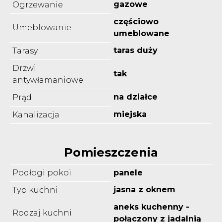
gazowe
Ogrzewanie
częściowo
Umeblowanie
umeblowane
taras duży
Tarasy
Drzwi
tak
antywłamaniowe
na działce
Prąd
miejska
Kanalizacja
Pomieszczenia
Podłogi pokoi
panele
jasna z oknem
Typ kuchni
aneks kuchenny -
Rodzaj kuchni
połączony z jadalnią