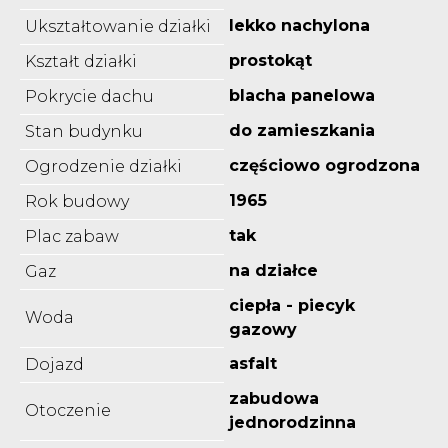
lekko nachylona
Ukształtowanie działki
prostokąt
Kształt działki
blacha panelowa
Pokrycie dachu
do zamieszkania
Stan budynku
częściowo ogrodzona
Ogrodzenie działki
1965
Rok budowy
tak
Plac zabaw
na działce
Gaz
ciepła - piecyk
Woda
gazowy
asfalt
Dojazd
zabudowa
Otoczenie
jednorodzinna