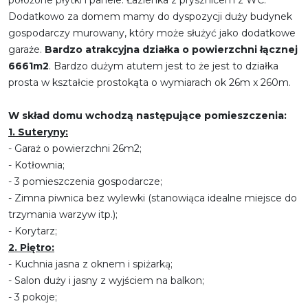
Dodatkowo za domem mamy do dyspozycji duży budynek
gospodarczy murowany, który może służyć jako dodatkowe
garaże.
Bardzo atrakcyjna działka o powierzchni łącznej
6661m2
. Bardzo dużym atutem jest to że jest to działka
prosta w kształcie prostokąta o wymiarach ok 26m x 260m.
W skład domu wchodzą następujące pomieszczenia:
1.
Suteryny:
- Garaż o powierzchni 26m2;
- Kotłownia;
- 3 pomieszczenia gospodarcze;
- Zimna piwnica bez wylewki (stanowiąca idealne miejsce do
trzymania warzyw itp.);
- Korytarz;
2.
Piętro:
- Kuchnia jasna z oknem i spiżarką;
- Salon duży i jasny z wyjściem na balkon;
- 3 pokoje;