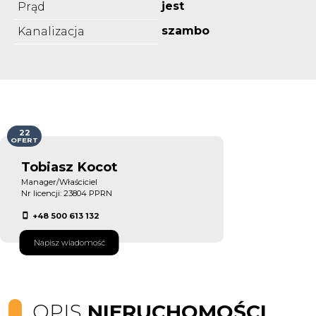
jest
Prąd
szambo
Kanalizacja
22
OFERT
Tobiasz Kocot
Manager/Właściciel
Nr licencji: 23804 PPRN
+48 500 613 132
Napisz wiadomość
OPIS
NIERUCHOMOŚCI