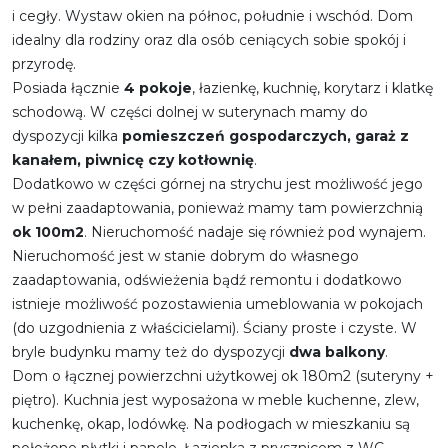
i cegły. Wystaw okien na północ, południe i wschód. Dom
idealny dla rodziny oraz dla osób ceniących sobie spokój i
przyrodę.
Posiada łącznie
4 pokoje
, łazienkę, kuchnię, korytarz i klatkę
schodową. W części dolnej w suterynach mamy do
dyspozycji kilka
pomieszczeń gospodarczych, garaż z
kanałem, piwnicę czy kotłownię
.
Dodatkowo w części górnej na strychu jest możliwość jego
w pełni zaadaptowania, ponieważ mamy tam powierzchnią
ok 100m2
. Nieruchomość nadaje się również pod wynajem.
Nieruchomość jest w stanie dobrym do własnego
zaadaptowania, odświeżenia bądź remontu i dodatkowo
istnieje możliwość pozostawienia umeblowania w pokojach
(do uzgodnienia z właścicielami). Ściany proste i czyste. W
bryle budynku mamy też do dyspozycji
dwa balkony
.
Dom o łącznej powierzchni użytkowej ok 180m2 (suteryny +
piętro). Kuchnia jest wyposażona w meble kuchenne, zlew,
kuchenkę, okap, lodówkę. Na podłogach w mieszkaniu są
położone płytki i panele. Łazienka z prysznicem z WC.