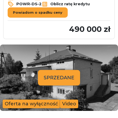
POWR-DS-2
Oblicz ratę kredytu
Powiadom o spadku ceny
490 000 zł
SPRZEDANE
Oferta na wyłączność
Video