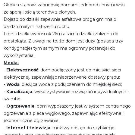
Okolica stanowi zabudowę domami jednorodzinnymi wraz
ze sporą ilością terenów zielonych.
Dojazd do działki zapewnia asfaltowa droga gminna o
bardzo małym natężeniu ruchu.
Front działki wynosi ok 26m a sama działka zbliżona do
prostokąta. Z uwagi na to, że dom jest duży (posiada trzy
kondygnacje) tym samym ma ogromny potencjał do
wykorzystania.
Media:
-
Elektryczność
: dom podłączony jest do miejskiej sieci
elektrycznej, zapewniając nieprzerwane dostawy prądu;
-
Woda
: bieżąca woda z podłączeniem do miejskiej sieci;
-
Kanalizacja
: wykorzystywanie rozwiązań indywidualnych -
szambo;
-
Ogrzewanie
: dom wyposażony jest w system centralnego
ogrzewania z pieca węglowego, zapewniając efektywne i
ekonomiczne ogrzewanie.
-
Internet i telewizja
: możliwy dostęp do szybkiego
internetu oraz szerokiej gamy kanałów telewizyjnych,