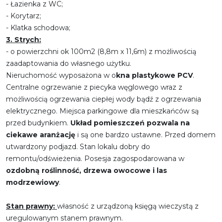
- Łazienka z WC;
- Korytarz;
- Klatka schodowa;
3.
Strych:
- o powierzchni ok 100m2 (8,8m x 11,6m) z możliwością
zaadaptowania do własnego użytku.
Nieruchomość wyposażona w o
kna plastykowe PCV
.
Centralne ogrzewanie z piecyka węglowego wraz z
możliwością ogrzewania ciepłej wody bądź z ogrzewania
elektrycznego. Miejsca parkingowe dla mieszkańców są
przed budynkiem.
Układ pomieszczeń pozwala na
ciekawe aranżację
i są one bardzo ustawne. Przed domem
utwardzony podjazd. Stan lokalu dobry do
remontu/odświeżenia. Posesja zagospodarowana w
ozdobną roślinność, drzewa owocowe i las
modrzewiowy
.
Stan prawny:
własność z urządzoną księgą wieczystą z
uregulowanym stanem prawnym.