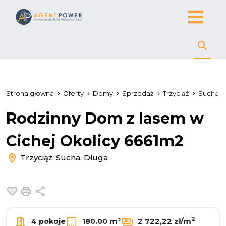
Strona główna
Oferty
Domy
Sprzedaż
Trzyciąż
Sucha
Rodzinny Dom z lasem w
Cichej Okolicy 6661m2
Trzyciąż, Sucha, Długa
Dodaj do ulubionych
Drukuj
Udostępnij
2
4 pokoje
180.00 m²
2 722,22 zł/m