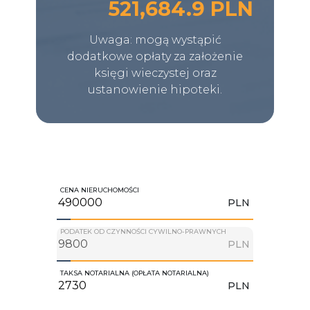
521,684.9 PLN
Uwaga: mogą wystąpić
dodatkowe opłaty za założenie
księgi wieczystej oraz
ustanowienie hipoteki.
CENA NIERUCHOMOŚCI
PLN
PODATEK OD CZYNNOŚCI CYWILNO-PRAWNYCH
PLN
TAKSA NOTARIALNA (OPŁATA NOTARIALNA)
PLN