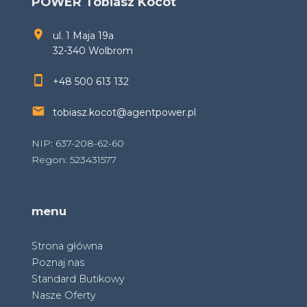
POWER Tobiasz Kocot
ul. 1 Maja 19a
32-340 Wolbrom
+48 500 613 132
tobiasz.kocot@agentpower.pl
NIP: 637-208-62-60
Regon: 523431577
menu
Strona główna
Poznaj nas
Standard Butikowy
Nasze Oferty