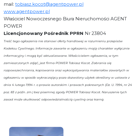
mail:
tobiasz.kocot@agentpower.pl
www.agentpower.pl
Właściciel Nowoczesnego Biura Nieruchomości AGENT
POWER
Licencjonowany Pośrednik PPRN
Nr 23804
Treść tego ogłoszenia nie stanowi oferty handlowej w rozumieniu przepisów
Kodeksu Cywilnego. Informacje zawarte w ogłoszeniu mają charakter wyłącznie
informacyjny i mogą być aktualizowane. Właścicielem ogłoszenia, w tym
zamieszczonych zdjęć, jest firma POWER Tobiasz Kocot. Zabrania się
rozpowszechniania, kopiowania oraz wykorzystywania materiałów zawartych w
ogłoszeniu w sposób wykraczający poza dozwolony użytek określony w ustawie z
dnia 4 lutego 1994 r. o prawie autorskim i prawach pokrewnych (Dz. U. 1994, nr 24
poz. 83 z późn. zm.) bez pisemnej zgody POWER Tobiasz Kocot. Naruszenie tych
zasad może skutkować odpowiedzialnością cywilną oraz karną.