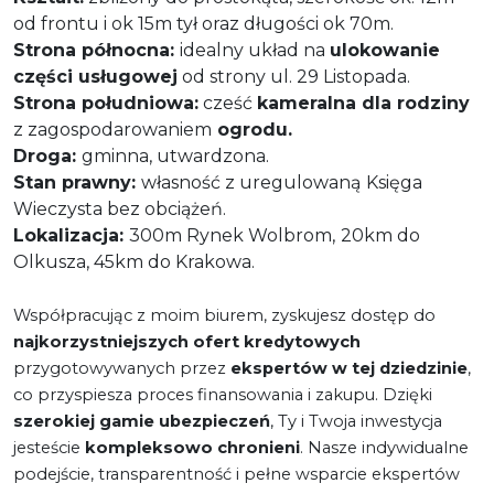
od frontu i ok 15m tył oraz długości ok 70m.
Strona północna:
idealny układ na
ulokowanie
części usługowej
od strony ul. 29 Listopada.
Strona południowa:
cześć
kameralna dla rodziny
z zagospodarowaniem
ogrodu.
Droga:
gminna, utwardzona.
Stan prawny:
własność z uregulowaną
Księga
Wieczysta bez obciążeń.
Lokalizacja:
300m Rynek Wolbrom,
20km do
Olkusza, 45km do Krakowa.
Współpracując z moim biurem, zyskujesz dostęp do
najkorzystniejszych ofert kredytowych
przygotowywanych przez
ekspertów w tej dziedzinie
,
co przyspiesza proces finansowania i zakupu. Dzięki
szerokiej gamie ubezpieczeń
, Ty i Twoja inwestycja
jesteście
kompleksowo chronieni
. Nasze indywidualne
podejście, transparentność i pełne wsparcie ekspertów