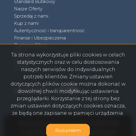
Standard Butikowy
Nasze Oferty
Sprzedaj z nami
Kup z nami
Autentyczność i transparentność
Finanse i Ubezpieczenia
Zapisane Oferty
Blog
Ta strona wykorzystuje pliki cookies w celach
Kontakt
statystycznych oraz w celu dostosowania
RODO
naszych serwisów do indywidualnych
potrzeb klientów. Zmiany ustawień
dotyczących plików cookie można dokonać w
Facebook
Facebook
Facebook
Facebook
social media
dowolnej chwili modyfikując ustawienia
przeglądarki. Korzystanie z tej strony bez
zmian ustawień dotyczących cookies oznacza,
że będą one zapisane w pamięci urządzenia.
Olkusz Biuro Nieruchomości AGENT POWER © 2026
Rozumiem
Program dla biur nieruchomości
Galactica Virgo