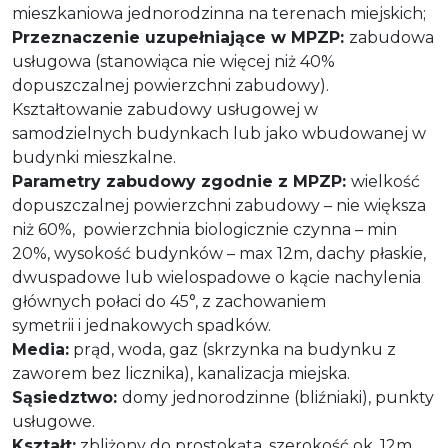
mieszkaniowa jednorodzinna na terenach miejskich;
Przeznaczenie uzupełniające w MPZP:
zabudowa
usługowa (stanowiąca nie więcej niż 40%
dopuszczalnej powierzchni zabudowy).
Kształtowanie zabudowy usługowej w
samodzielnych budynkach lub jako wbudowanej w
budynki mieszkalne.
Parametry zabudowy zgodnie z MPZP:
wielkość
dopuszczalnej powierzchni zabudowy – nie większa
niż 60%, powierzchnia biologicznie czynna – min
20%, wysokość budynków – max 12m, dachy płaskie,
dwuspadowe lub wielospadowe o kącie nachylenia
głównych połaci do 45°, z zachowaniem
symetrii i jednakowych spadków.
Media:
prąd, woda, gaz (skrzynka na budynku z
zaworem bez licznika), kanalizacja miejska.
Sąsiedztwo:
domy jednorodzinne (bliźniaki), punkty
usługowe.
Kształt:
zbliżony do prostokąta, szerokość ok. 12m