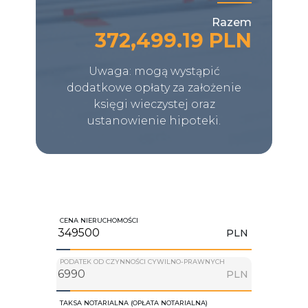
Razem
372,499.19 PLN
Uwaga: mogą wystąpić
dodatkowe opłaty za założenie
księgi wieczystej oraz
ustanowienie hipoteki.
CENA NIERUCHOMOŚCI
PLN
PODATEK OD CZYNNOŚCI CYWILNO-PRAWNYCH
PLN
TAKSA NOTARIALNA (OPŁATA NOTARIALNA)