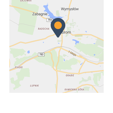
Leaflet
|
© OpenMapTiles
© OpenStreetMap contributors