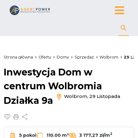
Strona główna
Oferty
Domy
Sprzedaż
Wolbrom
29 Li
Inwestycja Dom w
centrum Wolbromia
Wolbrom, 29 Listopada
Działka 9a
Dodaj do ulubionych
Drukuj
Udostępnij
2
5 pokoi
110.00 m²
3 177,27 zł/m