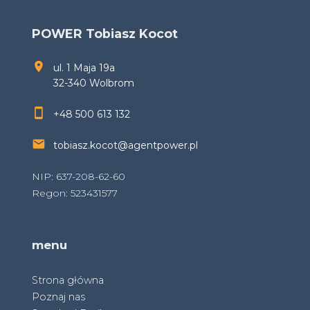
POWER Tobiasz Kocot
ul. 1 Maja 19a
32-340 Wolbrom
+48 500 613 132
tobiasz.kocot@agentpower.pl
NIP: 637-208-62-60
Regon: 523431577
menu
Strona główna
Poznaj nas