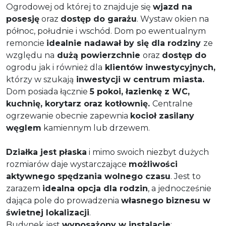
Ogrodowej od której to znajduje się
wjazd na
posesję
oraz
dostęp do garażu
. Wystaw okien na
północ, południe i wschód. Dom po ewentualnym
remoncie
idealnie nadawał by się dla rodziny
ze
względu na
dużą powierzchnie
oraz
dostęp do
ogrodu jak i również dla
klientów inwestycyjnych,
którzy w szukają
inwestycji w centrum miasta.
Dom posiada łącznie
5 pokoi, łazienkę z WC,
kuchnię, korytarz oraz kotłownię.
Centralne
ogrzewanie obecnie zapewnia
kocioł zasilany
węglem
kamiennym lub drzewem.
Działka jest płaska
i mimo swoich niezbyt dużych
rozmiarów daje wystarczające
możliwości
aktywnego spędzania wolnego czasu
. Jest to
zarazem
idealna opcja dla rodzin
, a jednocześnie
dająca pole do prowadzenia
własnego biznesu w
świetnej lokalizacji
.
Budynek jest
wyposażony w instalacje
: