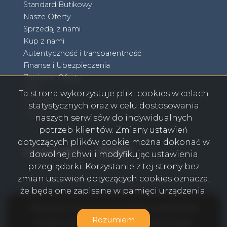
Standard Butikowy
Nasze Oferty
Sprzedaj z nami
Kup z nami
Autentyczność i transparentność
Finanse i Ubezpieczenia
Zapisane Oferty
Blog
Ta strona wykorzystuje pliki cookies w celach
Kontakt
statystycznych oraz w celu dostosowania
RODO
naszych serwisów do indywidualnych
potrzeb klientów. Zmiany ustawień
dotyczących plików cookie można dokonać w
Facebook
Facebook
Facebook
Facebook
social media
dowolnej chwili modyfikując ustawienia
przeglądarki. Korzystanie z tej strony bez
zmian ustawień dotyczących cookies oznacza,
że będą one zapisane w pamięci urządzenia.
Olkusz Biuro Nieruchomości AGENT POWER © 2026
Rozumiem
Program dla biur nieruchomości
Galactica Virgo