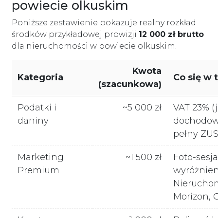
powiecie olkuskim
Poniższe zestawienie pokazuje realny rozkład
środków przykładowej prowizji
12 000 zł brutto
dla nieruchomości w powiecie olkuskim.
Kwota
Kategoria
Co się w 
(szacunkowa)
Podatki i
~5 000 zł
VAT 23% (j
daniny
dochodowy
pełny ZUS
Marketing
~1 500 zł
Foto-sesja
Premium
wyróżnien
Nieruchom
Morizon, G