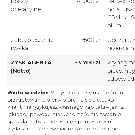
Koszty
~1 000 zł
Paliwo (d
operacyjne
notariusz,
CRM, MLS,
biura.
Zabezpieczenie
~500 zł
Ubezpiecz
ryzyka
rezerwa na
ZYSK AGENTA
~3 700 zł
Wynagrodz
(Netto)
pracy: neg
odpowiedz
Warto wiedzieć:
Wszystkie koszty marketingu i
przygotowania oferty biorę na siebie. Jako
klient nie ryzykujesz własnego kapitału – jeśli z
jakiegoś powodu nieruchomość nie zostanie
sprzedana, to ja pozostaję z poniesionymi
wydatkami. Moje wynagrodzenie jest płatne