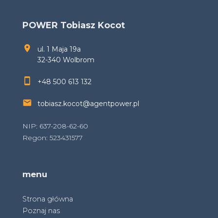
POWER Tobiasz Kocot
ul. 1 Maja 19a
32-340 Wolbrom
+48 500 613 132
tobiasz.kocot@agentpower.pl
NIP: 637-208-62-60
Regon: 523431577
menu
Strona główna
Poznaj nas