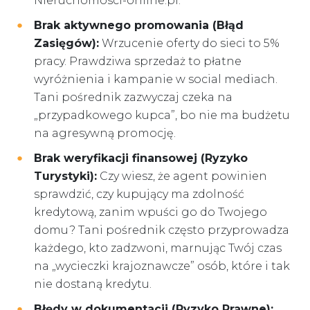
Nieruchomosci-online.pl
.
Brak aktywnego promowania (Błąd
Zasięgów):
Wrzucenie oferty do sieci to 5%
pracy. Prawdziwa sprzedaż to płatne
wyróżnienia i kampanie w social mediach.
Tani pośrednik zazwyczaj czeka na
„przypadkowego kupca”, bo nie ma budżetu
na agresywną promocję.
Brak weryfikacji finansowej (Ryzyko
Turystyki):
Czy wiesz, że agent powinien
sprawdzić, czy kupujący ma zdolność
kredytową, zanim wpuści go do Twojego
domu? Tani pośrednik często przyprowadza
każdego, kto zadzwoni, marnując Twój czas
na „wycieczki krajoznawcze” osób, które i tak
nie dostaną kredytu.
Błędy w dokumentacji (Ryzyko Prawne):