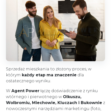
Sprzedaż mieszkania to złożony proces, w
którym
każdy etap ma znaczenie
dla
ostatecznego wyniku.
W
Agent Power
łączę doświadczenie z rynku
wtórnego i pierwotnego w
Olkuszu,
Wolbromiu, Miechowie, Kluczach i Bukownie
z
nowoczesnymi narzędziami marketingu (foto,