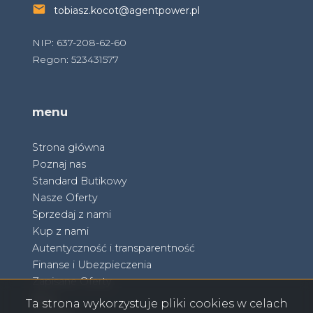
tobiasz.kocot@agentpower.pl
NIP: 637-208-62-60
Regon: 523431577
menu
Strona główna
Poznaj nas
Standard Butikowy
Nasze Oferty
Sprzedaj z nami
Kup z nami
Autentyczność i transparentność
Finanse i Ubezpieczenia
Zapisane Oferty
Blog
Ta strona wykorzystuje pliki cookies w celach