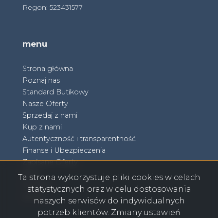
Regon: 523431577
menu
Strona główna
Poznaj nas
Standard Butikowy
Nasze Oferty
Sprzedaj z nami
Kup z nami
Autentyczność i transparentność
Finanse i Ubezpieczenia
Zapisane Oferty
Blog
Ta strona wykorzystuje pliki cookies w celach
Kontakt
statystycznych oraz w celu dostosowania
RODO
naszych serwisów do indywidualnych
potrzeb klientów. Zmiany ustawień