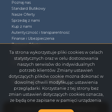
Poznaj nas
Standard Butikowy
Nasze Oferty
Sprzedaj z nami
Kup z nami
Autentyczność i transparentność
Finanse i Ubezpieczenia
Zapisane Oferty
Blog
Ta strona wykorzystuje pliki cookies w celach
Kontakt
statystycznych oraz w celu dostosowania
RODO
naszych serwisów do indywidualnych
potrzeb klientów. Zmiany ustawień
dotyczących plików cookie można dokonać w
Facebook
Facebook
Facebook
Facebook
social media
dowolnej chwili modyfikując ustawienia
przeglądarki. Korzystanie z tej strony bez
zmian ustawień dotyczących cookies oznacza,
że będą one zapisane w pamięci urządzenia.
Olkusz Biuro Nieruchomości AGENT POWER © 2026