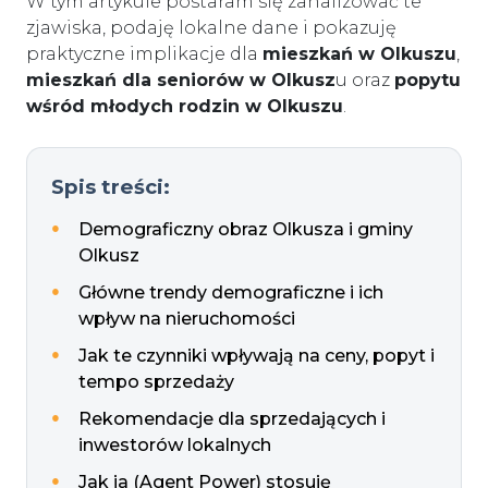
W tym artykule postaram się zanalizować te
zjawiska, podaję lokalne dane i pokazuję
praktyczne implikacje dla
mieszkań w Olkuszu
,
mieszkań dla seniorów w Olkusz
u oraz
popytu
wśród młodych rodzin w Olkuszu
.
Spis treści:
Demograficzny obraz Olkusza i gminy
Olkusz
Główne trendy demograficzne i ich
wpływ na nieruchomości
Jak te czynniki wpływają na ceny, popyt i
tempo sprzedaży
Rekomendacje dla sprzedających i
inwestorów lokalnych
Jak ja (Agent Power) stosuję