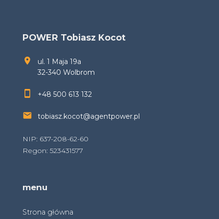
POWER Tobiasz Kocot
ul. 1 Maja 19a
32-340 Wolbrom
+48 500 613 132
tobiasz.kocot@agentpower.pl
NIP: 637-208-62-60
Regon: 523431577
menu
Strona główna